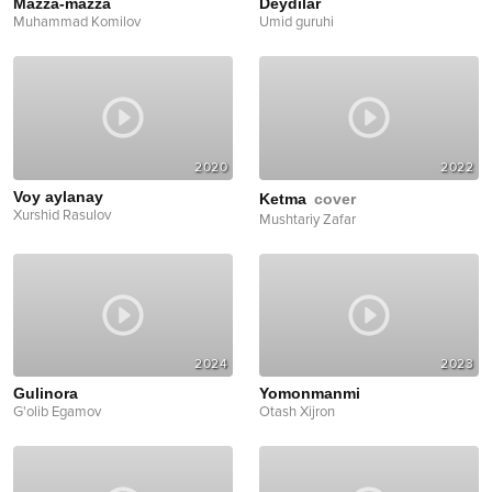
Mazza-mazza
Deydilar
Muhammad Komilov
Umid guruhi
2020
2022
Voy aylanay
Ketma
cover
Xurshid Rasulov
Mushtariy Zafar
2024
2023
Gulinora
Yomonmanmi
G'olib Egamov
Otash Xijron