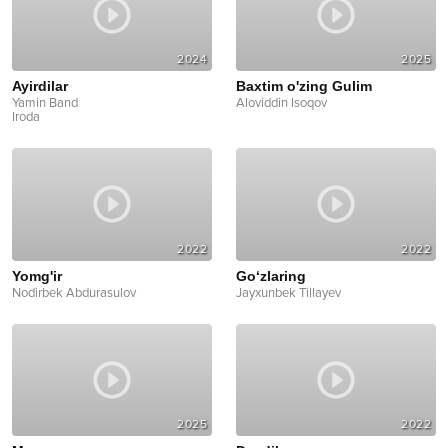
2024
2025
Ayirdilar
Baxtim o'zing Gulim
Yamin Band
Aloviddin Isoqov
Iroda
2022
2022
Yomg'ir
Go‘zlaring
Nodirbek Abdurasulov
Jayxunbek Tillayev
2025
2022