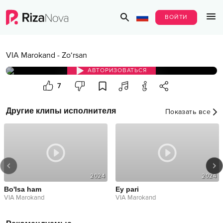
ВОЙТИ
VIA Marokand
-
Zo‘rsan
АВТОРИЗОВАТЬСЯ
7
Другие клипы исполнителя
Показать все
2024
2024
Bo'lsa ham
Ey pari
VIA Marokand
VIA Marokand