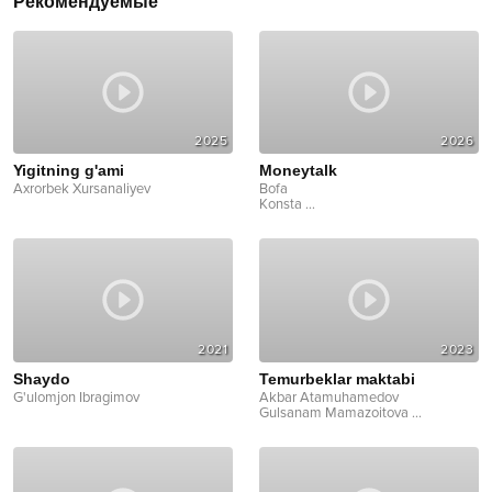
Рекомендуемые
2025
2026
Yigitning g'ami
Moneytalk
Axrorbek Xursanaliyev
Bofa
Konsta
...
2021
2023
Shaydo
Temurbeklar maktabi
G'ulomjon Ibragimov
Akbar Atamuhamedov
Gulsanam Mamazoitova
...