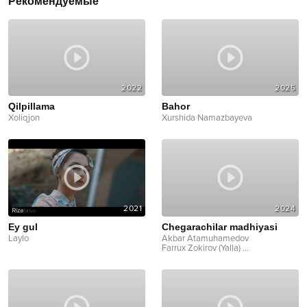
Рекомендуемые
2022
2025
Qilpillama
Bahor
Xoliqjon
Xurshida Namazbayeva
2021
2024
Ey gul
Chegarachilar madhiyasi
Laylo
Akbar Atamuhamedov
Farrux Zokirov (Yalla)
...