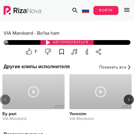
ВОЙТИ
VIA Marokand
-
Bo'lsa ham
АВТОРИЗОВАТЬСЯ
7
Другие клипы исполнителя
Показать все
2024
2023
Ey pari
Yoronim
VIA Marokand
VIA Marokand