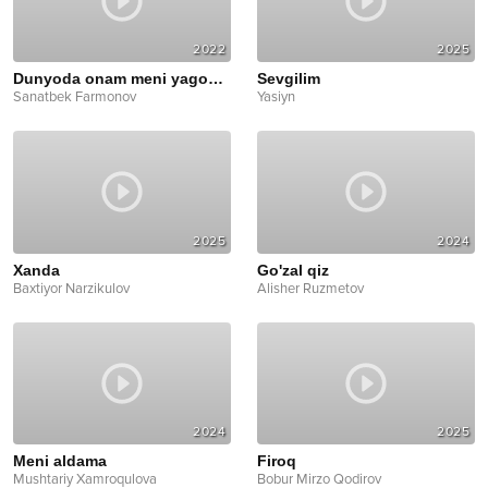
2022
2025
Dunyoda onam meni yagonam
Sevgilim
Sanatbek Farmonov
Yasiyn
2025
2024
Xanda
Go'zal qiz
Baxtiyor Narzikulov
Alisher Ruzmetov
2024
2025
Meni aldama
Firoq
Mushtariy Xamroqulova
Bobur Mirzo Qodirov