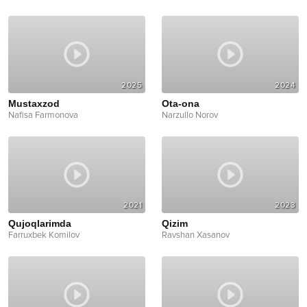
2025
2024
Mustaxzod
Ota-ona
Nafisa Farmonova
Narzullo Norov
2021
2023
Qujoqlarimda
Qizim
Farruxbek Komilov
Ravshan Xasanov