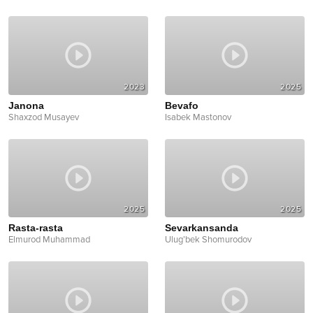
2023
2025
Janona
Bevafo
Shaxzod Musayev
Isabek Mastonov
2025
2025
Rasta-rasta
Sevarkansanda
Elmurod Muhammad
Ulug’bek Shomurodov