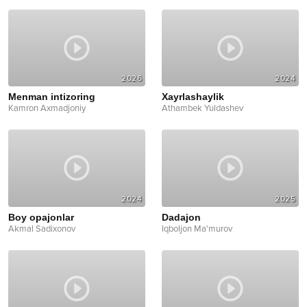
2026
2024
Menman intizoring
Xayrlashaylik
Kamron Axmadjoniy
Athambek Yuldashev
2024
2025
Boy opajonlar
Dadajon
Akmal Sadixonov
Iqboljon Ma'murov