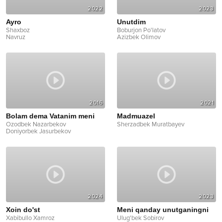
2022
2023
Ayro
Unutdim
Shaxboz
Boburjon Po'latov
Navruz
Azizbek Olimov
2016
2021
Bolam dema Vatanim meni
Madmuazel
Ozodbek Nazarbekov
Sherzadbek Muratbayev
Doniyorbek Jasurbekov
2024
2023
Xoin do'st
Meni qanday unutganingni
Xabibullo Xamroz
Ulug'bek Sobirov