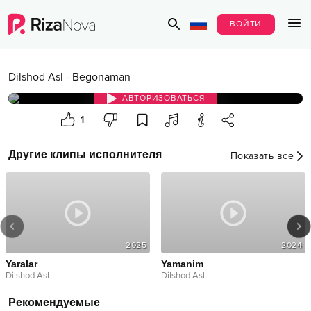
ВОЙТИ
Dilshod Asl
-
Begonaman
АВТОРИЗОВАТЬСЯ
1
Другие клипы исполнителя
Показать все
2025
2024
Yaralar
Yamanim
Dilshod Asl
Dilshod Asl
Рекомендуемые