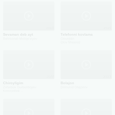
2026
2025
Sevaman deb ayt
Telefonni kovlama
Rahmonali Meliqo'ziyev
Oloviddin
Olov Shaxnoz
2017
2023
Chiroyligim
Bolajon
Zafarbek Qurbonboyev
Dilmurod Otajonov
Komronbek
...