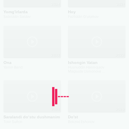
2024
2021
Yomg'irlarda
Hoy
Sabriddin Saidov
Fazliddin G'ulomov
2022
2022
Ona
Ishongin Vatan
Yamin Band
Husnuddin Halimqulov
Maqsuda Usmonova
...
2023
2020
Saralandi do‘stu dushmanim
Do'st
Toxir Sulton
Bekzod Eshonov