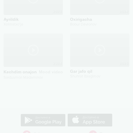
2023
2024
Ayrildik
Oxirigacha
Xolmatxo'ja
Bobur Davronov
2024
2025
Gar jafo qil
Kechdim onajon
Mood video
Shuhrat Ibragimov
Saidusmon Madaminov