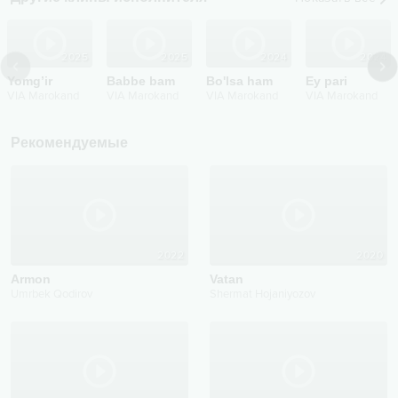
2025
2025
2024
2024
Yomg’ir
Babbe bam
Bo'lsa ham
Ey pari
VIA Marokand
VIA Marokand
VIA Marokand
VIA Marokand
Рекомендуемые
2022
2020
Armon
Vatan
Umrbek Qodirov
Shermat Hojaniyozov