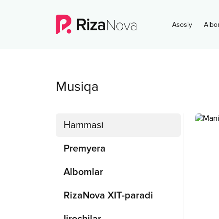
Asosiy
Albo
Musiqa
Hammasi
Premyera
Albomlar
RizaNova XIT-paradi