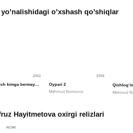
yo’nalishidagi o’xshash qo’shiqlar
2012
2016
Seni hech kimga bermayman
Oypari 2
Qishlog‘i
Mahmud Nomozov
Mahmud N
fruz Hayitmetova oxirgi relizlari
NOMI