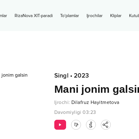
mlar
RizaNova XIT-paradi
To‘plamlar
Ijrochilar
Kliplar
Kutu
Singl
•
2023
Mani jonim galsi
Ijrochi
:
Dilafruz Hayitmetova
Davomiyligi
03:23