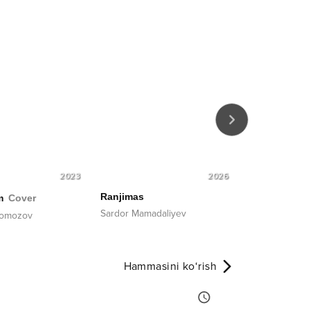
2023
2026
Ranjimas
Onajon (Xoti
m
Cover
Sardor Mamadaliyev
Avazbek Alim
omozov
Hammasini ko‘rish