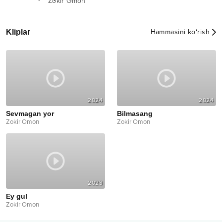
Zokir Omon
Kliplar
Hammasini ko‘rish
2024
2024
Sevmagan yor
Bilmasang
Zokir Omon
Zokir Omon
2023
Ey gul
Zokir Omon