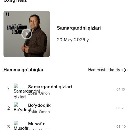
Oxirgi reliz
Samarqandni qizlari
20 May 2026 y.
Hamma qo‘shiqlar
Hammasini ko‘rish
Samarqandni qizlari
1
04:10
Zokir Omon
Bo'ydoqlik
2
03:23
Zokir Omon
Musofir
3
03:40