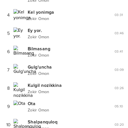
Zokir Omon
Kel yonimga
4
03:31
Zokir Omon
Ey yor.
5
03:46
Zokir Omon
Bilmasang
6
03:41
Zokir Omon
Gulg'uncha
7
03:09
Zokir Omon
Kulgil nozikkina
8
03:26
Zokir Omon
Ota
9
05:10
Zokir Omon
Shalpanquloq
10
03:20