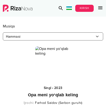
KIRISH
Musiqa
Hammasi
Singl
•
2023
Opa meni yo‘qlab keling
Ijrochi
:
Farhod Saidov (Sarbon guruhi)