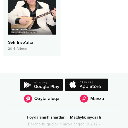
Sehrli so‘zlar
2016
Albom
Qayta aloqa
Mavzu
Foydalanish shartlari
Maxfiylik siyosati
Barcha huquqlar himoyalangan
©
2026