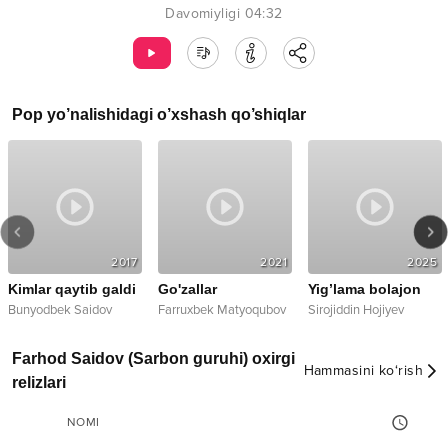
Davomiyligi
04:32
Pop
yo’nalishidagi o’xshash qo’shiqlar
2017
2021
2025
Kimlar qaytib galdi
Go'zallar
Yig’lama bolajon
Bunyodbek Saidov
Farruxbek Matyoqubov
Sirojiddin Hojiyev
Farhod Saidov (Sarbon guruhi) oxirgi
Hammasini ko‘rish
relizlari
NOMI