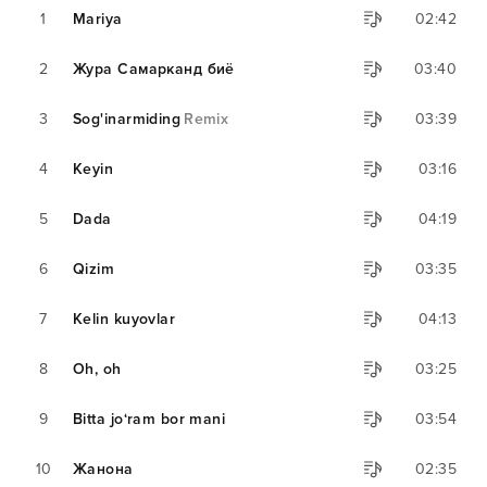
1
Mariya
02:42
2
Жура Самарканд биё
03:40
3
Sog'inarmiding
Remix
03:39
4
Keyin
03:16
5
Dada
04:19
6
Qizim
03:35
7
Kelin kuyovlar
04:13
8
Oh, oh
03:25
9
Bitta jo‘ram bor mani
03:54
10
Жанона
02:35