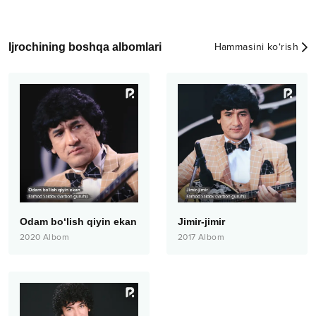
Ijrochining boshqa albomlari
Hammasini ko‘rish
Odam bo‘lish qiyin ekan
Jimir-jimir
2020
Albom
2017
Albom