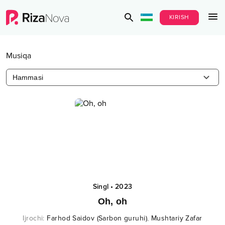
KIRISH
Musiqa
Hammasi
Singl
•
2023
Oh, oh
Ijrochi
:
Farhod Saidov (Sarbon guruhi)
,
Mushtariy Zafar