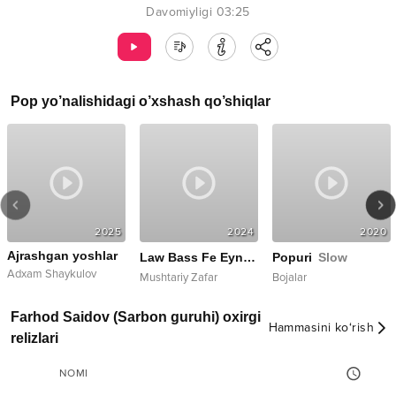
Davomiyligi
03:25
Pop
yo’nalishidagi o’xshash qo’shiqlar
2025
2024
2020
Ajrashgan yoshlar
Law Bass Fe Eyne
remix
Popuri
Slow
Adxam Shaykulov
Mushtariy Zafar
Bojalar
Farhod Saidov (Sarbon guruhi) oxirgi
Hammasini ko‘rish
relizlari
NOMI