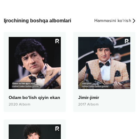
Ijrochining boshqa albomlari
Hammasini ko‘rish
Odam bo‘lish qiyin ekan
Jimir-jimir
2020
Albom
2017
Albom