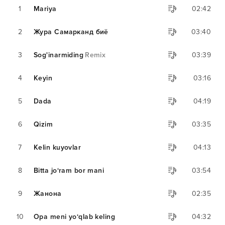
1
Mariya
02:42
2
Жура Самарканд биё
03:40
3
Sog'inarmiding
Remix
03:39
4
Keyin
03:16
5
Dada
04:19
6
Qizim
03:35
7
Kelin kuyovlar
04:13
8
Bitta jo‘ram bor mani
03:54
9
Жанона
02:35
10
Opa meni yo‘qlab keling
04:32