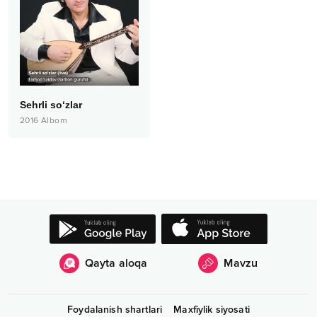
Sehrli so‘zlar
2016
Albom
Qayta aloqa
Mavzu
Foydalanish shartlari
Maxfiylik siyosati