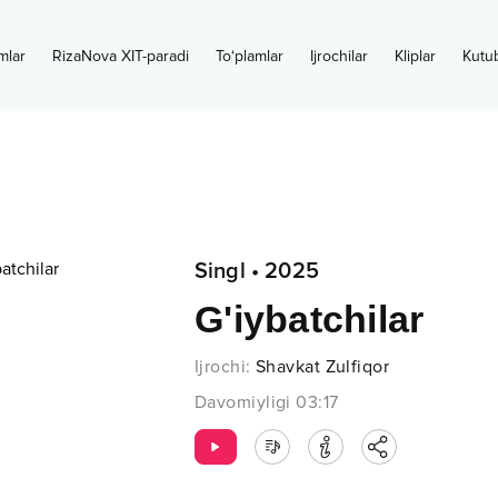
mlar
RizaNova XIT-paradi
To‘plamlar
Ijrochilar
Kliplar
Kutu
Singl
•
2025
G'iybatchilar
Ijrochi
:
Shavkat Zulfiqor
Davomiyligi
03:17