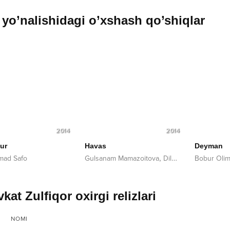
yo’nalishidagi o’xshash qo’shiqlar
2014
2014
ur
Havas
Deyman
,
ad Safo
Gulsanam Mamazoitova
Dilmurod Musayev
Bobur Oli
kat Zulfiqor oxirgi relizlari
NOMI