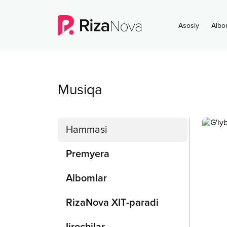
Asosiy
Albo
Musiqa
Hammasi
Premyera
Albomlar
RizaNova XIT-paradi