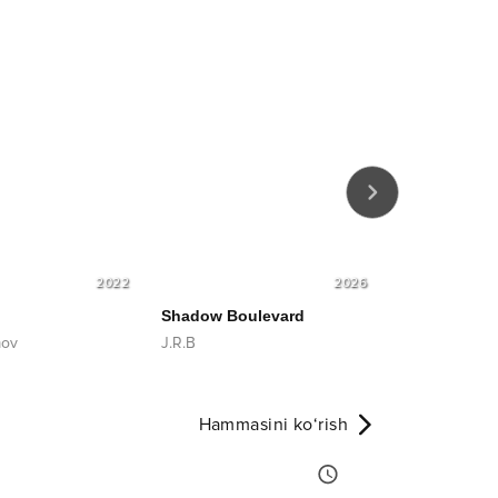
2022
2026
Shadow Boulevard
Night Driver
mov
J.R.B
Bakhromoff
Hammasini ko‘rish