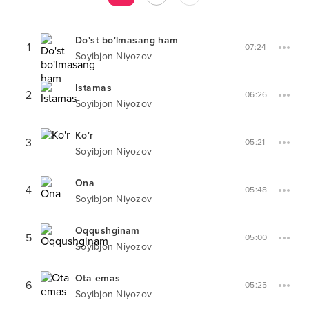
Do'st bo'lmasang ham
1
07:24
Soyibjon Niyozov
Istamas
2
06:26
Soyibjon Niyozov
Ko'r
3
05:21
Soyibjon Niyozov
Ona
4
05:48
Soyibjon Niyozov
Oqqushginam
5
05:00
Soyibjon Niyozov
Ota emas
6
05:25
Soyibjon Niyozov