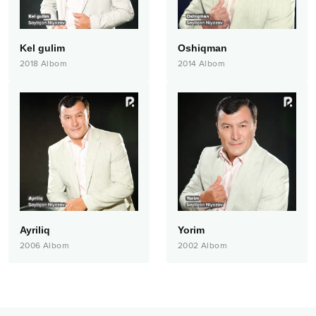
Kel gulim
Oshiqman
2018
Albom
2014
Albom
Ayriliq
Yorim
2006
Albom
2002
Albom