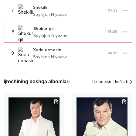
Shekilli
7
04:38
Soyibjon Niyozov
Shukur qil
8
03:39
Soyibjon Niyozov
Xudo urmasin
9
06:46
Soyibjon Niyozov
Ijrochining boshqa albomlari
Hammasini ko‘rish