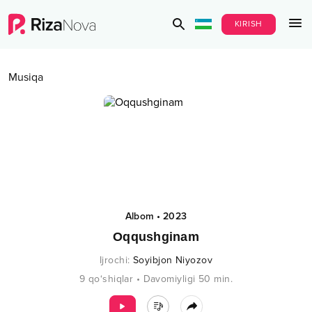
KIRISH
Musiqa
Albom
•
2023
Oqqushginam
Ijrochi
:
Soyibjon Niyozov
9
qo‘shiqlar
•
Davomiyligi
50
min.