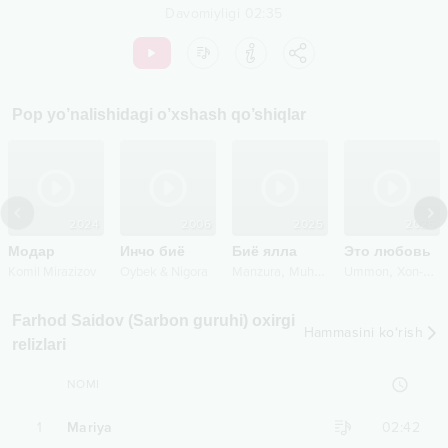
Davomiyligi
02:35
Pop
yo’nalishidagi o’xshash qo’shiqlar
2024
2006
2025
2025
Модар
Инчо биё
Биё ялла
Это любовь
,
,
Komil Mirazizov
Oybek & Nigora
Manzura
Muhammad Ahmad
Ummon
Xon-Saroy Records
Farhod Saidov (Sarbon guruhi) oxirgi
Hammasini ko‘rish
relizlari
NOMI
1
Mariya
02:42