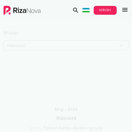
KIRISH
Musiqa
Hammasi
Singl
•
2023
Жанона
Ijrochi
:
Farhod Saidov (Sarbon guruhi)