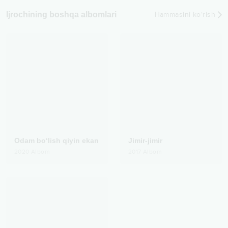
Ijrochining boshqa albomlari
Hammasini ko‘rish
Odam bo‘lish qiyin ekan
Jimir-jimir
2020
Albom
2017
Albom