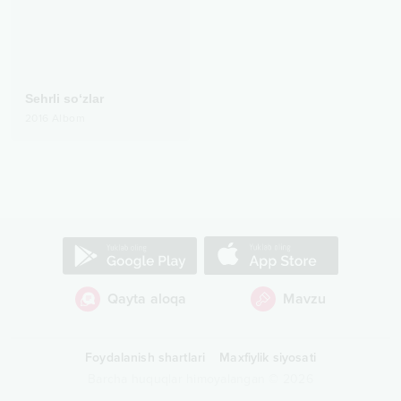
Sehrli so‘zlar
2016
Albom
Qayta aloqa
Mavzu
Foydalanish shartlari
Maxfiylik siyosati
Barcha huquqlar himoyalangan
©
2026