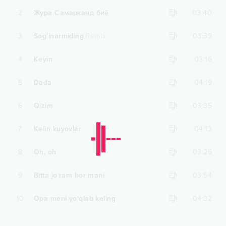
2
Жура Самарканд биё
03:40
3
Sog'inarmiding
Remix
03:39
4
Keyin
03:16
5
Dada
04:19
6
Qizim
03:35
7
Kelin kuyovlar
04:13
8
Oh, oh
03:25
9
Bitta jo‘ram bor mani
03:54
10
Opa meni yo‘qlab keling
04:32