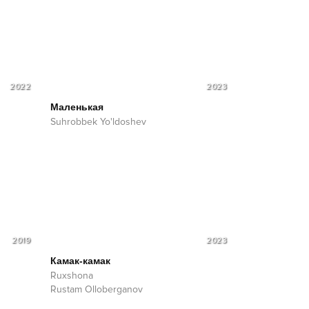
2022
2023
Маленькая
Suhrobbek Yo'ldoshev
2019
2023
Камак-камак
Ruxshona
Rustam Olloberganov