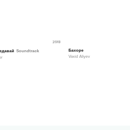
2018
Бахоре
едавай
Soundtrack
Vaxid Aliyev
or