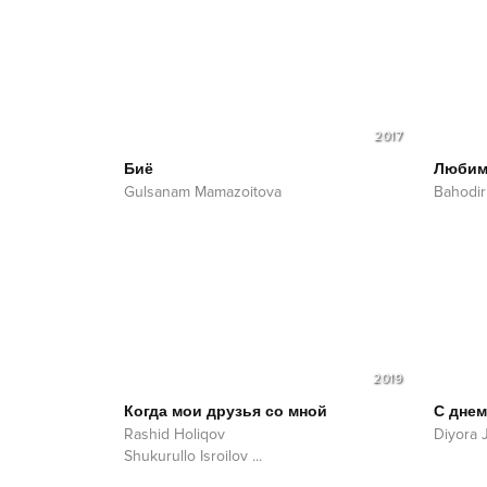
2017
Биё
Любим
Gulsanam Mamazoitova
Bahodir
2019
Когда мои друзья со мной
С днем
Rashid Holiqov
Diyora J
Shukurullo Isroilov
...