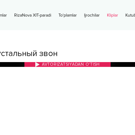
mlar
RizaNova XIT-paradi
To‘plamlar
Ijrochilar
Kliplar
Kutu
стальный звон
AVTORIZATSIYADAN O‘TISH