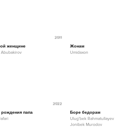
2011
ой женщине
Жонам
 Abubakirov
Umidaxon
2022
 рождения папа
Боре бедорам
afari
Ulug'bek Rahmatullayev
Jonibek Murodov