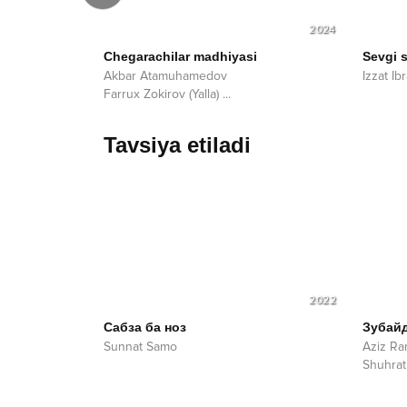
2025
2024
ечер
Chegarachilar madhiyasi
Sevgi 
Akbar Atamuhamedov
Izzat Ib
Farrux Zokirov (Yalla)
...
Tavsiya etiladi
2022
Сaбза ба ноз
Зубай
Sunnat Samo
Aziz Ra
Shuhrat