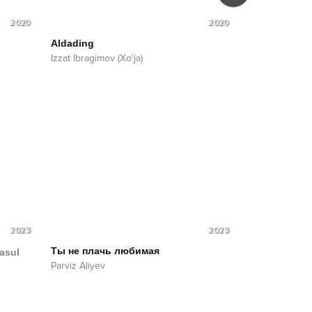
2020
2020
Aldading
Esingdami
Izzat Ibragimov (Xo‘ja)
Izzat Ibragimov
2023
2023
Ты не плачь любимая
asul
Parviz Aliyev