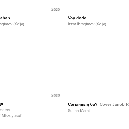
2020
sabab
Voy dode
ragimov (Xo‘ja)
Izzat Ibragimov (Xo‘ja)
2023
да
Сағындың ба?
Cover Janob R
metov
Sultan Marat
i Mirzoyusuf