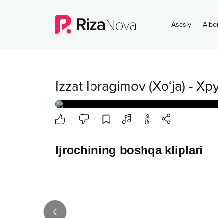
Asosiy
Albo
Izzat Ibragimov (Xo‘ja)
-
Хру
Ijrochining boshqa kliplari