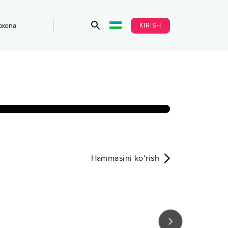
KIRISH
bxona
Hammasini ko‘rish