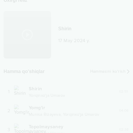
Oxirgi reliz
Shirin
17 May 2024 y.
Hamma qo‘shiqlar
Hammasini ko‘rish
Shirin
1
02:51
Yorqinxo'ja Umarov
Yomg'ir
2
04:06
,
Munisa Rizayeva
Yorqinxo'ja Umarov
Topolmaysaney
3
02:38