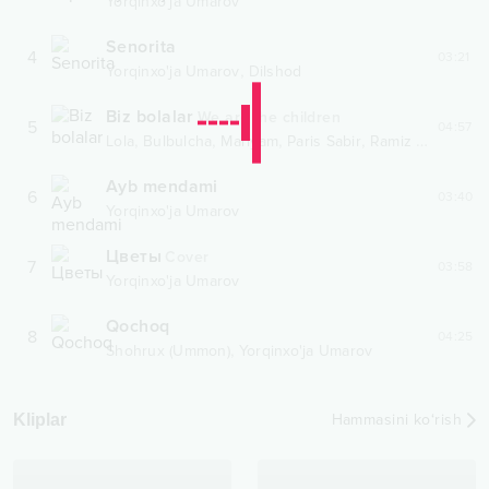
Yorqinxo'ja Umarov
Senorita
4
03:21
,
Yorqinxo'ja Umarov
Dilshod
Biz bolalar
We are the children
5
04:57
,
,
,
,
Lola
Bulbulcha
Mariyam
Paris Sabir
Ramiz Usmanov
Ayb mendami
6
03:40
Yorqinxo'ja Umarov
Цветы
Cover
7
03:58
Yorqinxo'ja Umarov
Qochoq
8
04:25
,
Shohrux (Ummon)
Yorqinxo'ja Umarov
Kliplar
Hammasini ko‘rish