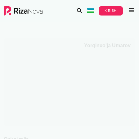
KIRISH
Yorqinxo'ja Umarov