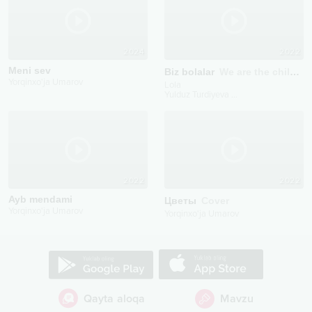
2024
2022
Meni sev
Biz bolalar
We are the children
Yorqinxo'ja Umarov
Lola
Yulduz Turdiyeva
...
2022
2022
Ayb mendami
Цветы
Cover
Yorqinxo'ja Umarov
Yorqinxo'ja Umarov
Qayta aloqa
Mavzu