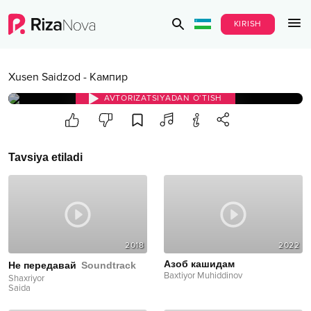
KIRISH
Xusen Saidzod
-
Кампир
AVTORIZATSIYADAN O‘TISH
Tavsiya etiladi
2018
2022
Азоб кашидам
Не передавай
Soundtrack
Baxtiyor Muhiddinov
Shaxriyor
Saida