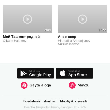
2019
2022
Мой Ташкент родной
Анор-анор
O'ktam Hakimov
Hikmatilla Ahmadjonov
Nurzida Isayeva
Qayta aloqa
Mavzu
Foydalanish shartlari
Maxfiylik siyosati
Barcha huquqlar himoyalangan
©
2026