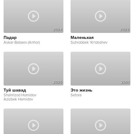
2024
2023
Падар
Маленькая
Askar Babaev (Anhor)
Suhrobbek Yo'ldoshev
2025
2001
Туй шавад
Это жизнь
Shahrizod Homidov
Setora
Azizbek Hamidov