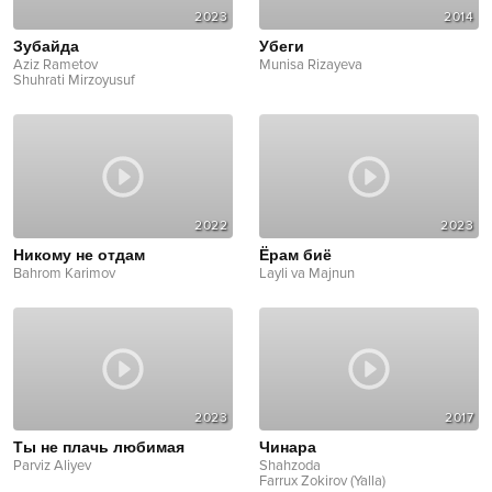
2023
2014
Зубайда
Убеги
Aziz Rametov
Munisa Rizayeva
Shuhrati Mirzoyusuf
2022
2023
Никому не отдам
Ёрам биё
Bahrom Karimov
Layli va Majnun
2023
2017
Ты не плачь любимая
Чинара
Parviz Aliyev
Shahzoda
Farrux Zokirov (Yalla)