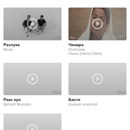
2021
2017
Pазлука
Чинара
Mirab
Shahzoda
Farrux Zokirov (Yalla)
2024
2023
Ракс кун
Басте
Bahodir Murodov
Karavan ansambli