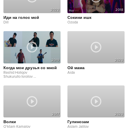
2022
2018
Иди на голос мой
Сокини ишк
Dill
Ozoda
2019
2023
Когда мои друзья со мной
Ой мама
Rashid Holiqov
Aida
Shukurullo Isroilov
...
2017
2023
Волки
Гулинозам
O'ktam Kamalov
Aslam Jalilov