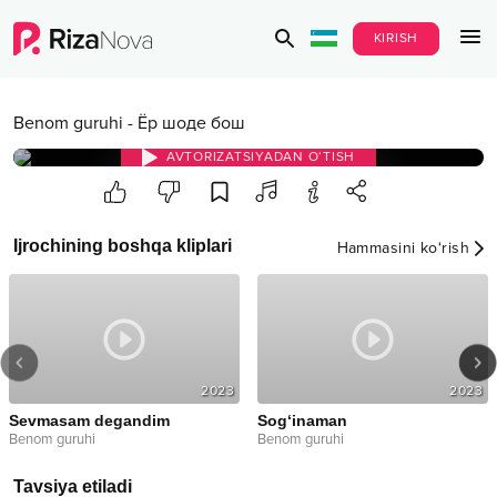
KIRISH
Benom guruhi
-
Ёр шоде бош
AVTORIZATSIYADAN O‘TISH
Ijrochining boshqa kliplari
Hammasini ko‘rish
2023
2023
Sevmasam degandim
Sog‘inaman
Benom guruhi
Benom guruhi
Tavsiya etiladi