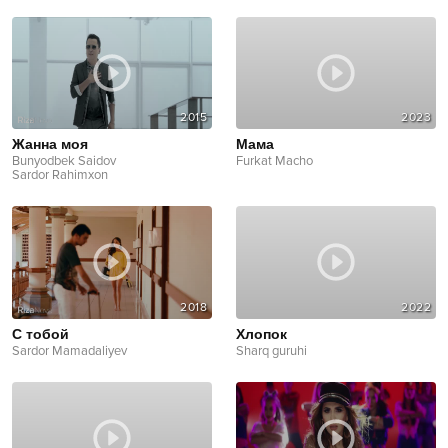
2015
2023
Жанна моя
Мама
Bunyodbek Saidov
Furkat Macho
Sardor Rahimxon
2018
2022
С тобой
Хлопок
Sardor Mamadaliyev
Sharq guruhi