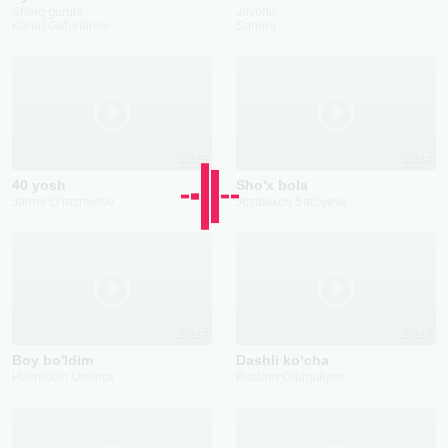
Sharq guruhi
Javohir
Karen Gafurjanov
Samira
2025
2024
40 yosh
Sho'x bola
Jamol O'razmetov
Jozibaxon Safoyeva
2024
2023
Boy bo'ldim
Dashli ko‘cha
Husniddin Umarov
Rustam Ollaquliyev