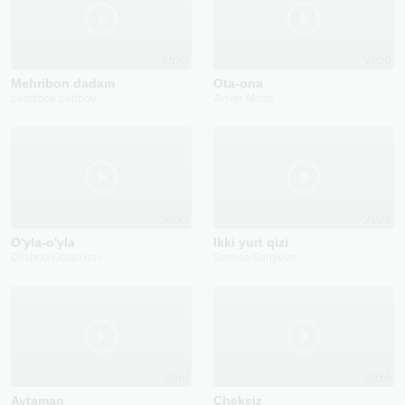
2023
2025
Mehribon dadam
Ota-ona
Lazizbek Latipov
Anvar Mirzo
2022
2024
O'yla-o'yla
Ikki yurt qizi
Dilshod Otashxon
Samira Sariyeva
2018
2025
Aytaman
Cheksiz