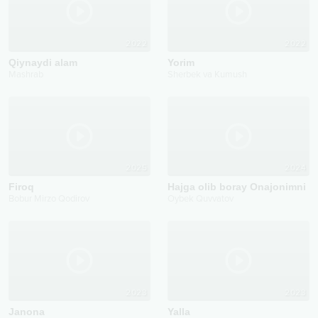
2022
2022
Qiynaydi alam
Yorim
Mashrab
Sherbek va Kumush
2025
2024
Firoq
Hajga olib boray Onajonimni
Bobur Mirzo Qodirov
Oybek Quvvatov
2023
2023
Janona
Yalla