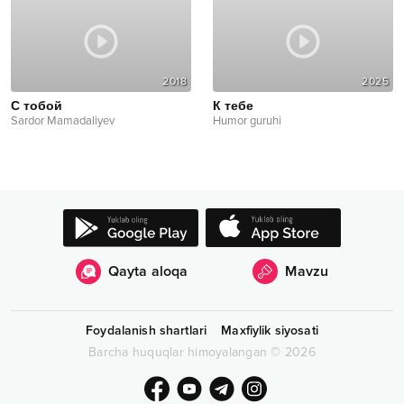
2018
2025
С тобой
К тебе
Sardor Mamadaliyev
Humor guruhi
Qayta aloqa
Mavzu
Foydalanish shartlari
Maxfiylik siyosati
Barcha huquqlar himoyalangan
©
2026