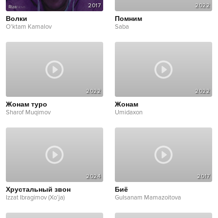
2017
2022
Волки
Помним
O'ktam Kamalov
Saba
2022
2022
Жонам туро
Жонам
Sharof Muqimov
Umidaxon
2024
2017
Хрустальный звон
Биё
Izzat Ibragimov (Xo‘ja)
Gulsanam Mamazoitova