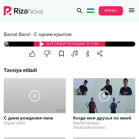
KIRISH
Barxat Band
-
С одним крылом
AVTORIZATSIYADAN O‘TISH
Tavsiya etiladi
2022
2019
С днем рождения папа
Когда мои друзья со мной
Diyora Jafari
Rashid Holiqov
Shukurullo Isroilov
...