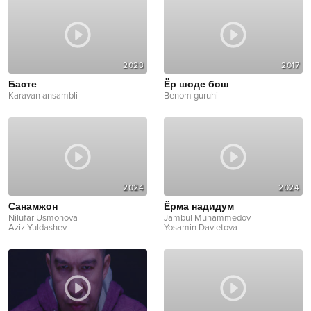
2023
2017
Басте
Ёр шоде бош
Karavan ansambli
Benom guruhi
2024
2024
Санамжон
Ёрма надидум
Nilufar Usmonova
Jambul Muhammedov
Aziz Yuldashev
Yosamin Davletova