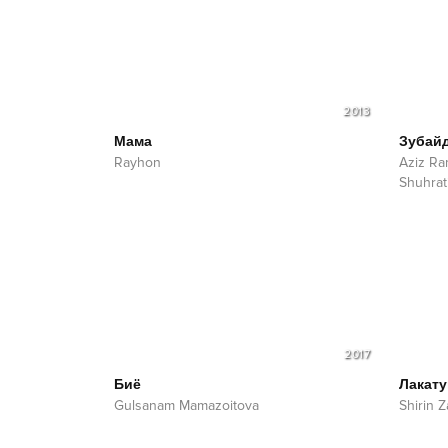
2013
Мама
Зубай
Rayhon
Aziz Ra
Shuhrat
2017
Биё
Лакат
Gulsanam Mamazoitova
Shirin Z