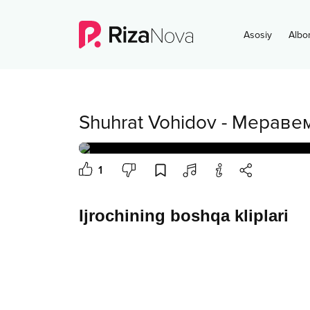
Asosiy
Albo
Shuhrat Vohidov
-
Мераве
1
Ijrochining boshqa kliplari