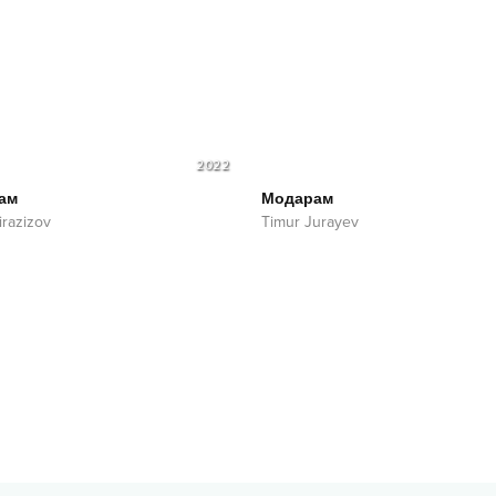
2022
ам
Модарам
irazizov
Timur Jurayev