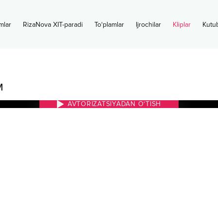
mlar
RizaNova XIT-paradi
To‘plamlar
Ijrochilar
Kliplar
Kutu
м
AVTORIZATSIYADAN O‘TISH