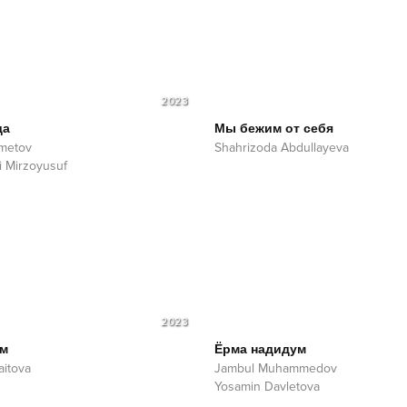
2023
да
Мы бежим от себя
metov
Shahrizoda Abdullayeva
i Mirzoyusuf
2023
ум
Ёрма надидум
aitova
Jambul Muhammedov
Yosamin Davletova