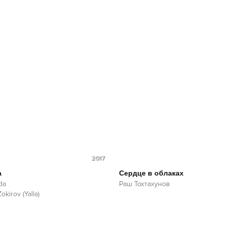
2017
а
Сердце в облаках
da
Раш Тохтахунов
okirov (Yalla)