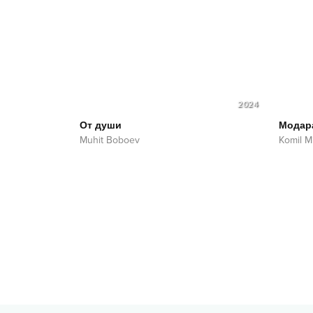
2024
От души
Модар
Muhit Boboev
Komil M