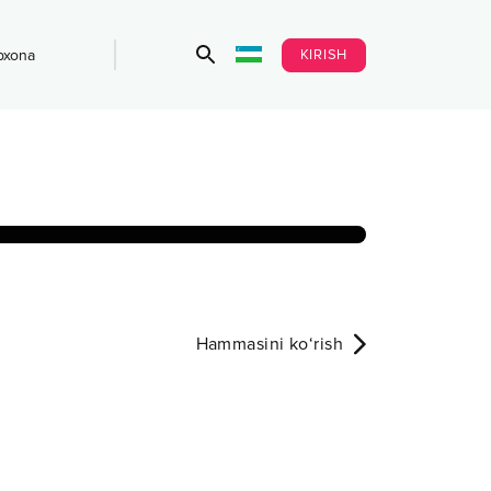
KIRISH
bxona
Hammasini ko‘rish