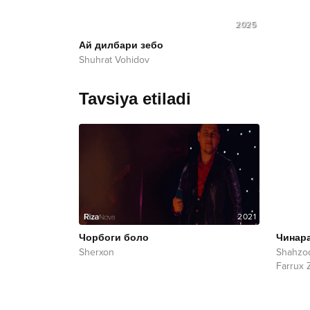
2025
Ай дилбари зебо
Shuhrat Vohidov
Tavsiya etiladi
2021
Чорбоги боло
Чинар
Sherxon
Shahzo
Farrux Z