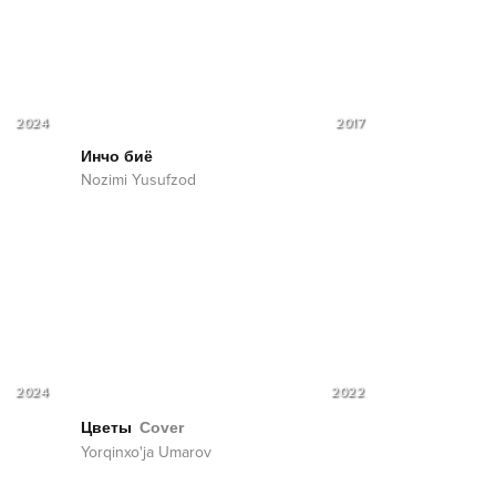
2024
2017
Инчо биё
Nozimi Yusufzod
2024
2022
Цветы
Cover
Yorqinxo'ja Umarov