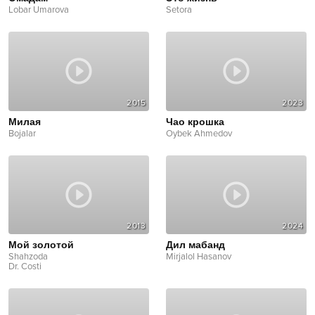
Lobar Umarova
Setora
2015
2023
Милая
Чао крошка
Bojalar
Oybek Ahmedov
2013
2024
Мой золотой
Дил мабанд
Shahzoda
Mirjalol Hasanov
Dr. Costi