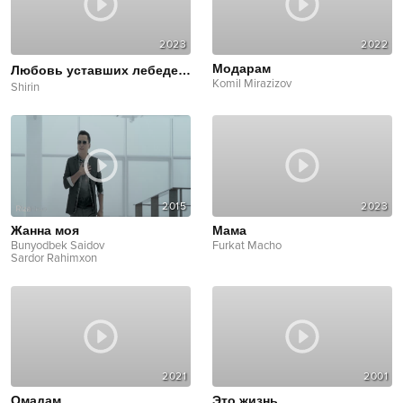
2023
2022
Модарам
Любовь уставших лебедей
Cover
Komil Mirazizov
Shirin
2015
2023
Жанна моя
Мама
Bunyodbek Saidov
Furkat Macho
Sardor Rahimxon
2021
2001
Омадам
Это жизнь