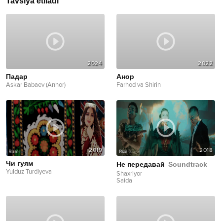
Tavsiya etiladi
2024
2022
Падар
Анор
Askar Babaev (Anhor)
Farhod va Shirin
2019
2018
Чи гуям
Не передавай
Soundtrack
Yulduz Turdiyeva
Shaxriyor
Saida