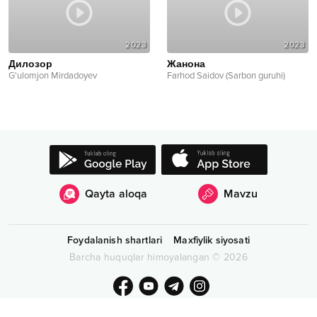
2023
2023
Дилозор
Жанона
G'ulomjon Mirdadoyev
Farhod Saidov (Sarbon guruhi)
Qayta aloqa
Mavzu
Foydalanish shartlari
Maxfiylik siyosati
Barcha huquqlar himoyalangan
©
2026