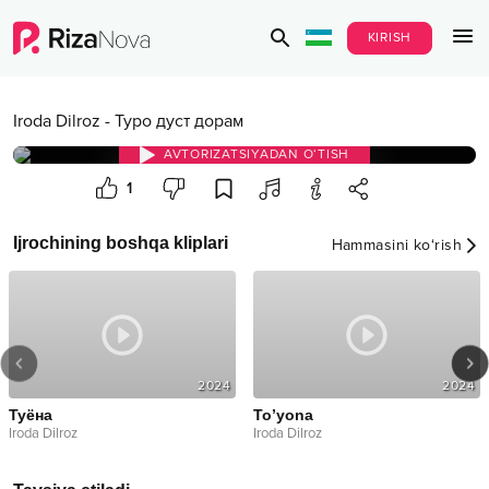
KIRISH
Iroda Dilroz
-
Туро дуст дорам
AVTORIZATSIYADAN O‘TISH
1
Ijrochining boshqa kliplari
Hammasini ko‘rish
2024
2024
Туёна
To’yona
Iroda Dilroz
Iroda Dilroz