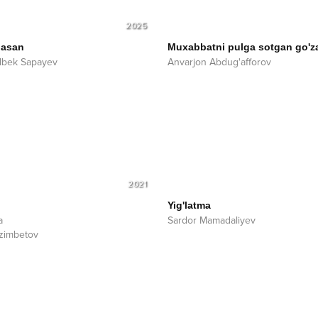
2025
nasan
Muxabbatni pulga sotgan go'za
dbek Sapayev
Anvarjon Abdug'afforov
2021
Yig'latma
a
Sardor Mamadaliyev
ozimbetov