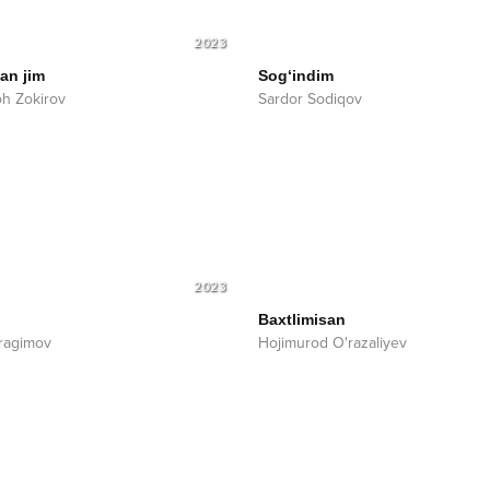
2023
an jim
Sog‘indim
oh Zokirov
Sardor Sodiqov
2023
Baxtlimisan
bragimov
Hojimurod O'razaliyev