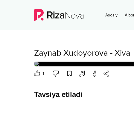
Asosiy
Albo
Zaynab Xudoyorova
-
Xiva
1
Tavsiya etiladi