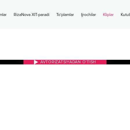
mlar
RizaNova XIT-paradi
To‘plamlar
Ijrochilar
Kliplar
Kutu
AVTORIZATSIYADAN O‘TISH