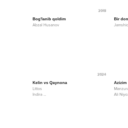
2018
Bog'lanib qoldim
Bir do
Abzal Husanov
Jamshi
2024
Kelin vs Qaynona
Azizim
Littos
Manzur
Indira
...
Ali Niy