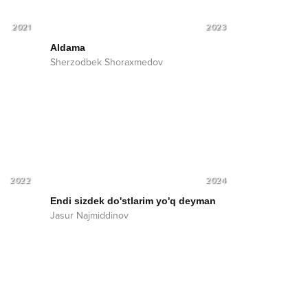
2021
2023
Aldama
Sherzodbek Shoraxmedov
2022
2024
Endi sizdek do'stlarim yo'q deyman
Jasur Najmiddinov