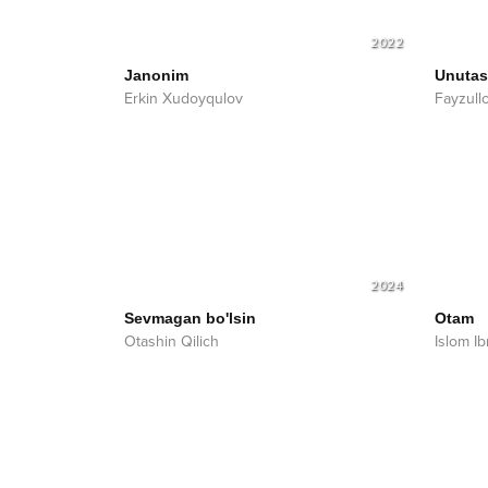
2022
Janonim
Unutas
Erkin Xudoyqulov
Fayzull
2024
Sevmagan bo'lsin
Otam
Otashin Qilich
Islom I