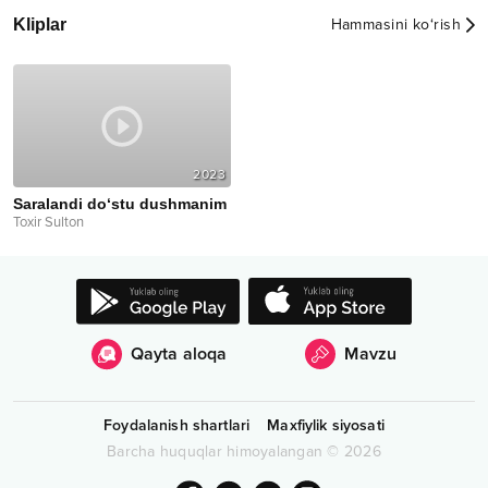
Kliplar
Hammasini ko‘rish
2023
Saralandi do‘stu dushmanim
Toxir Sulton
Qayta aloqa
Mavzu
Foydalanish shartlari
Maxfiylik siyosati
Barcha huquqlar himoyalangan
©
2026