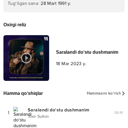
Tug‘ilgan sana
:
28 Mart 1991 y.
Oxirgi reliz
Saralandi do‘stu dushmanim
18 Mar 2023 y.
Hamma qo‘shiqlar
Hammasini ko‘rish
Saralandi do‘stu dushmanim
1
03:51
Toxir Sulton