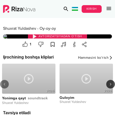
KIRISH
Shuxrat Yuldashev
-
Oy-oy-oy
AVTORIZATSIYADAN O‘TISH
1
Ijrochining boshqa kliplari
Hammasini ko‘rish
2026
2026
Guloyim
Yonimga qayt
soundtrack
Shuxrat Yuldashev
Shuxrat Yuldashev
Tavsiya etiladi