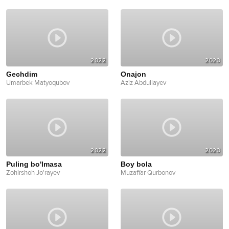
2022
2023
Gechdim
Onajon
Umarbek Matyoqubov
Aziz Abdullayev
2022
2023
Puling bo'lmasa
Boy bola
Zohirshoh Jo'rayev
Muzaffar Qurbonov