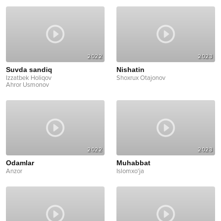
2022
2023
Suvda sandiq
Nishatin
Izzatbek Holiqov
Shoxrux Otajonov
Ahror Usmonov
2022
2023
Odamlar
Muhabbat
Anzor
Islomxo'ja