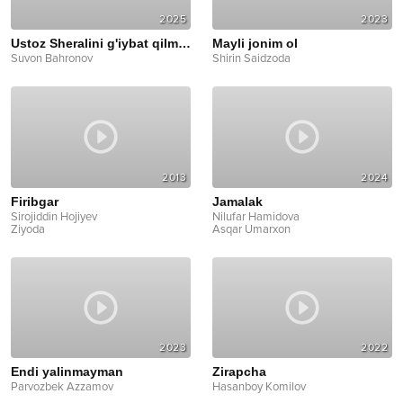
2025
2023
Ustoz Sheralini g'iybat qilmasin
Mayli jonim ol
Suvon Bahronov
Shirin Saidzoda
2013
2024
Firibgar
Jamalak
Sirojiddin Hojiyev
Nilufar Hamidova
Ziyoda
Asqar Umarxon
2023
2022
Endi yalinmayman
Zirapcha
Parvozbek Azzamov
Hasanboy Komilov