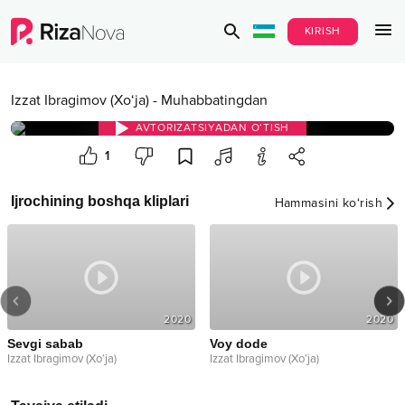
KIRISH
Izzat Ibragimov (Xo‘ja)
-
Muhabbatingdan
AVTORIZATSIYADAN O‘TISH
1
Ijrochining boshqa kliplari
Hammasini ko‘rish
2020
2020
Sevgi sabab
Voy dode
Izzat Ibragimov (Xo‘ja)
Izzat Ibragimov (Xo‘ja)