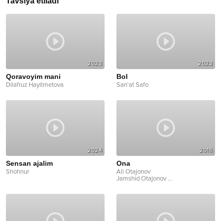
Tavsiya etiladi
2023
2023
Qoravoyim mani
Bol
Dilafruz Hayitmetova
San'at Safo
2024
2016
Sensan ajalim
Ona
Shohnur
Ali Otajonov
Jamshid Otajonov
...