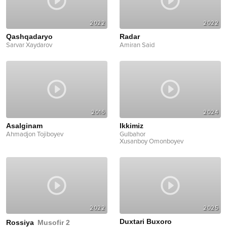
2022
2022
Qashqadaryo
Radar
Sarvar Xaydarov
Amiran Said
2016
2024
Asalginam
Ikkimiz
Ahmadjon Tojiboyev
Gulbahor
Xusanboy Omonboyev
2022
2025
Duxtari Buxoro
Rossiya
Musofir 2