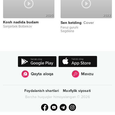
2025
2022
Kosh nadida budam
Sen ketding
Cover
Sanjarbek Bolbekov
Faruz guruhi
Sagdiana
Qayta aloqa
Mavzu
Foydalanish shartlari
Maxfiylik siyosati
Barcha huquqlar himoyalangan
©
2026