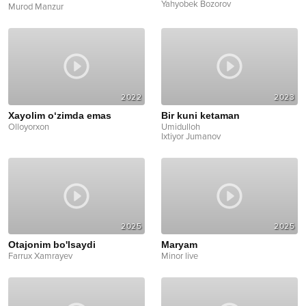
Yahyobek Bozorov
Murod Manzur
2022
2023
Xayolim o‘zimda emas
Bir kuni ketaman
Olloyorxon
Umidulloh
Ixtiyor Jumanov
2025
2025
Otajonim bo'lsaydi
Maryam
Farrux Xamrayev
Minor live