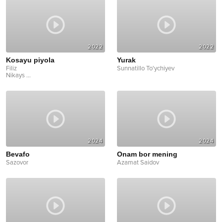
2022
2022
Kosayu piyola
Yurak
Filiz
Sunnatillo To'ychiyev
Nikays
...
2024
2024
Bevafo
Onam bor mening
Sazovor
Azamat Saidov