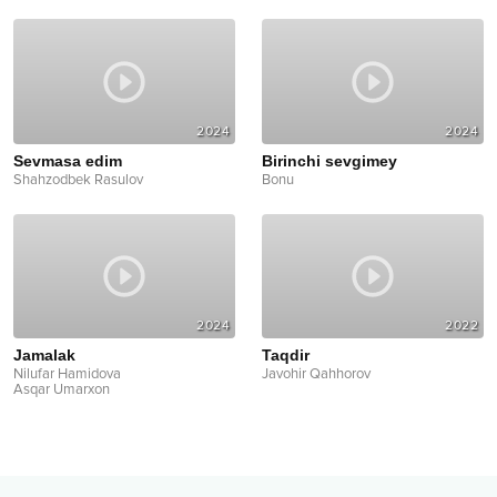
2024
2024
Sevmasa edim
Birinchi sevgimey
Shahzodbek Rasulov
Bonu
2024
2022
Jamalak
Taqdir
Nilufar Hamidova
Javohir Qahhorov
Asqar Umarxon