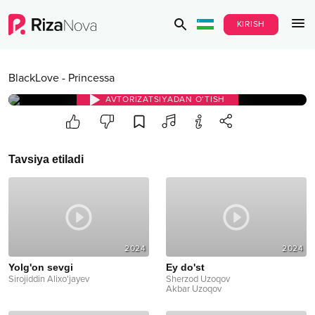
KIRISH
BlackLove
-
Princessa
AVTORIZATSIYADAN O‘TISH
Tavsiya etiladi
2024
2024
Yolg'on sevgi
Ey do'st
Sirojiddin Alixo'jayev
Sherzod Uzoqov
Akbar Uzoqov