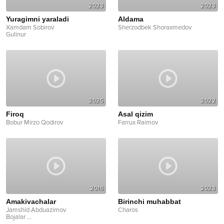
2023
2023
Yuragimni yaraladi
Aldama
Xamdam Sobirov
Sherzodbek Shoraxmedov
Gulinur
2025
2022
Firoq
Asal qizim
Bobur Mirzo Qodirov
Farrux Raimov
2016
2023
Amakivachalar
Birinchi muhabbat
Jamshid Abduazimov
Charos
Bojalar
...