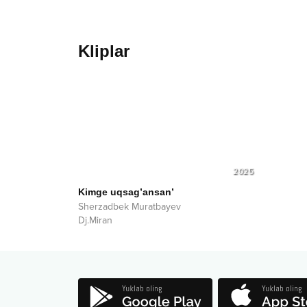
Kliplar
2025
Kimge uqsag’ansan’
Sherzadbek Muratbayev
Dj.Miran