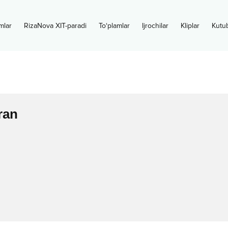
mlar
RizaNova XIT-paradi
To‘plamlar
Ijrochilar
Kliplar
Kutu
ran