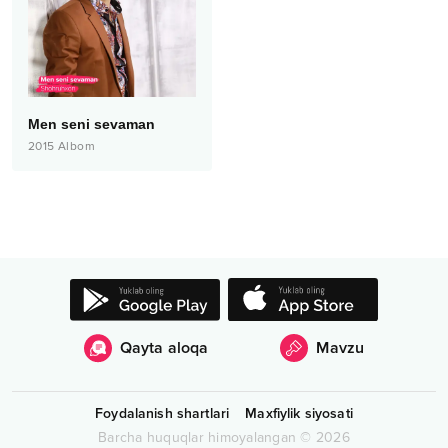
Men seni sevaman
2015
Albom
Qayta aloqa
Mavzu
Foydalanish shartlari
Maxfiylik siyosati
Barcha huquqlar himoyalangan
©
2026