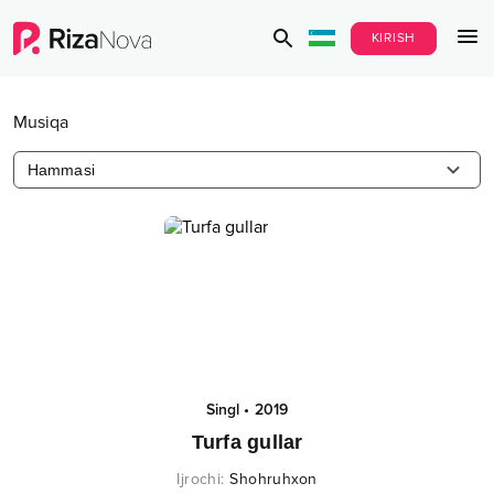
KIRISH
Musiqa
Hammasi
Singl
•
2019
Turfa gullar
Ijrochi
:
Shohruhxon