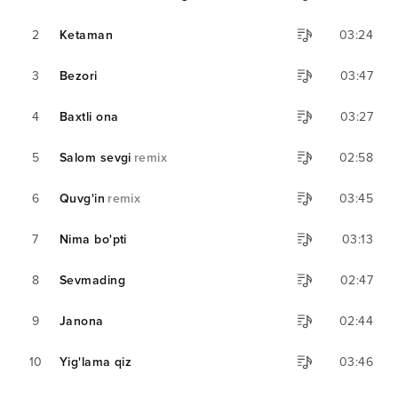
2
Ketaman
03:24
3
Bezori
03:47
4
Baxtli ona
03:27
5
Salom sevgi
remix
02:58
6
Quvg'in
remix
03:45
7
Nima bo'pti
03:13
8
Sevmading
02:47
9
Janona
02:44
10
Yig'lama qiz
03:46