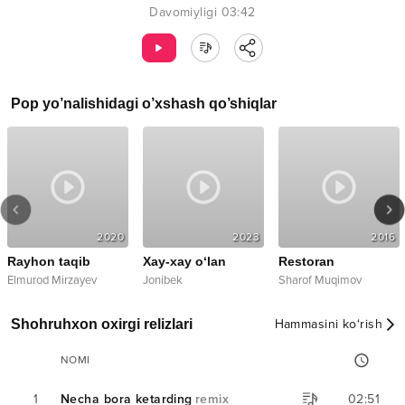
Davomiyligi
03:42
Pop
yo’nalishidagi o’xshash qo’shiqlar
2020
2023
2016
Rayhon taqib
Xay-xay o‘lan
Restoran
Elmurod Mirzayev
Jonibek
Sharof Muqimov
Shohruhxon oxirgi relizlari
Hammasini ko‘rish
NOMI
1
Necha bora ketarding
remix
02:51