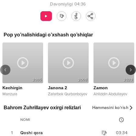
Davomiyligi
04:36
Pop
yo’nalishidagi o’xshash qo’shiqlar
2005
2008
2023
Kechirgin
Janona 2
Zamon
Manzura
Zafarbek Qurbonboyev
Ahliddin Abdullayev
Bahrom Zuhrillayev oxirgi relizlari
Hammasini ko‘rish
NOMI
1
Qoshi qora
03:34