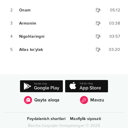
2
Onam
05:12
3
Armonim
03:38
4
Nigohlaringni
03:57
5
Atlas ko'ylak
03:20
Qayta aloqa
Mavzu
Foydalanish shartlari
Maxfiylik siyosati
Barcha huquqlar himoyalangan
©
2026