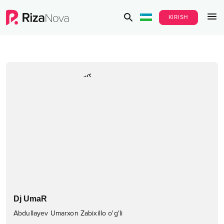
KIRISH
Dj UmaR
Abdullayev Umarxon Zabixillo o'g'li