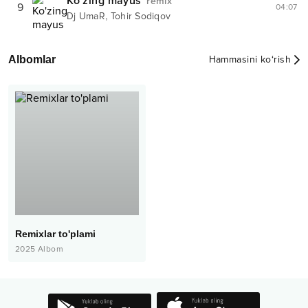
Ko'zing mayus
remix
9
04:07
,
Dj UmaR
Tohir Sodiqov
Albomlar
Hammasini ko‘rish
Remixlar to'plami
2025
Albom