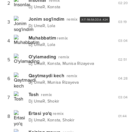
Insonlar
remix
2
02:20
,
Dj UmaR
Konsta
Jonim sog'indim
remix
XIT-PARADDA #
24
3
03:19
,
Dj UmaR
Lola
Muhabbatim
remix
4
03:04
,
Dj UmaR
Lola
O'ylamading
remix
5
02:51
,
,
Dj UmaR
Konsta
Munisa Rizayeva
Qaytmaydi kech
remix
6
04:28
,
Dj UmaR
Munisa Rizayeva
Tosh
remix
7
03:04
,
Dj UmaR
Shokir
Ertasi yo'q
remix
8
01:44
,
,
Dj UmaR
Konsta
Shokir