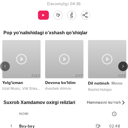
Davomiyligi
04:36
Pop
yo’nalishidagi o’xshash qo’shiqlar
2023
2017
2015
Yolg'izman
Devona bo'ldim
Dil notinch
Mono
,
Izzat Music
VIA Shaxriston
Avazbek Alimov
Rashid Holiqov
Suxrob Xamdamov oxirgi relizlari
Hammasini ko‘rish
NOMI
1
Bay-bay
02:48