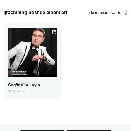
Ijrochining boshqa albomlari
Hammasini ko‘rish
Sog'indim Laylo
2016
Albom