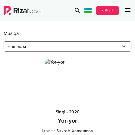
KIRISH
Musiqa
Hammasi
Singl
•
2026
Yor-yor
Ijrochi
:
Suxrob Xamdamov