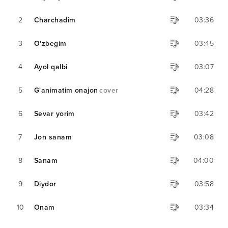
2
Charchadim
03:36
3
O'zbegim
03:45
4
Ayol qalbi
03:07
5
G'animatim onajon
cover
04:28
6
Sevar yorim
03:42
7
Jon sanam
03:08
8
Sanam
04:00
9
Diydor
03:58
10
Onam
03:34