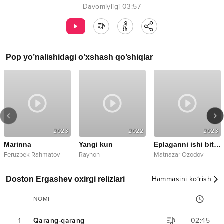
Davomiyligi
03:57
Pop
yo’nalishidagi o’xshash qo’shiqlar
2023
2022
2023
Marinna
Yangi kun
Eplaganni ishi bitarkan
Feruzbek Rahmatov
Rayhon
Matnazar Ozodov
Doston Ergashev oxirgi relizlari
Hammasini ko‘rish
NOMI
1
Qarang-qarang
02:45