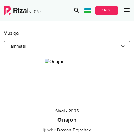
KIRISH
Musiqa
Hammasi
Singl
•
2025
Onajon
Ijrochi
:
Doston Ergashev