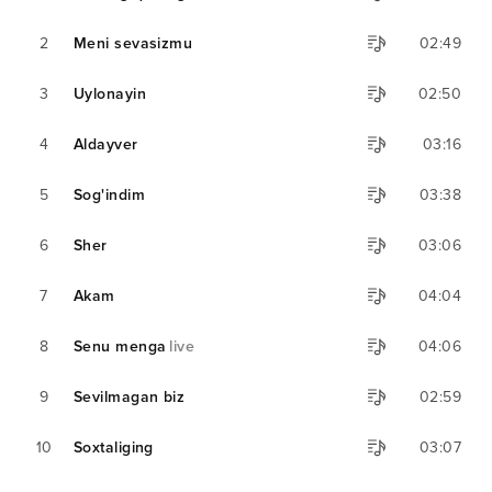
2
Meni sevasizmu
02:49
3
Uylonayin
02:50
4
Aldayver
03:16
5
Sog'indim
03:38
6
Sher
03:06
7
Akam
04:04
8
Senu menga
live
04:06
9
Sevilmagan biz
02:59
10
Soxtaliging
03:07