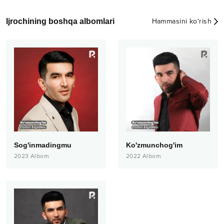
Ijrochining boshqa albomlari
Hammasini ko‘rish
Sog'inmadingmu
Ko'zmunchog'im
2023
Albom
2022
Albom