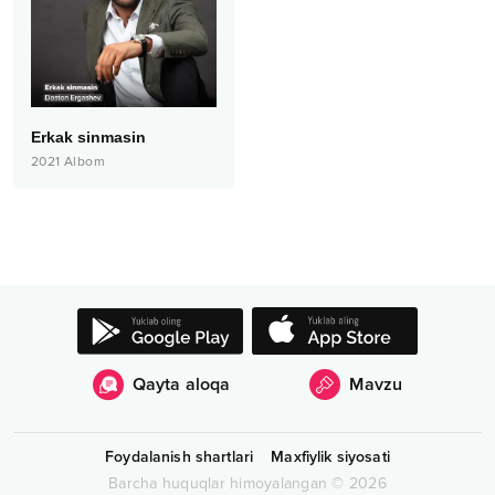
Erkak sinmasin
2021
Albom
Qayta aloqa
Mavzu
Foydalanish shartlari
Maxfiylik siyosati
Barcha huquqlar himoyalangan
©
2026