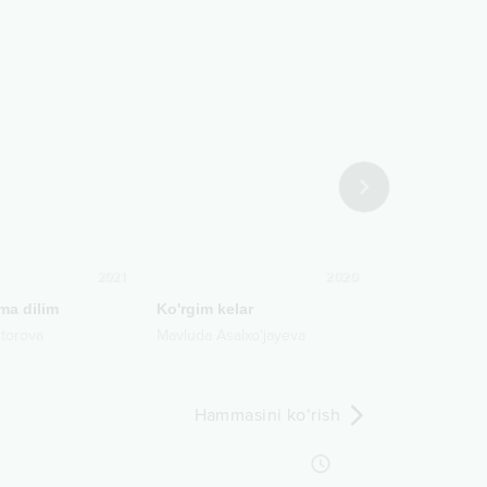
2021
2020
ma dilim
Ko'rgim kelar
Ya Habibi
torova
Mavluda Asalxo'jayeva
Ozoda
Hammasini ko‘rish