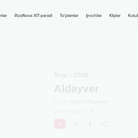
mlar
RizaNova XIT-paradi
To‘plamlar
Ijrochilar
Kliplar
Kutu
Singl
•
2026
Aldayver
Ijrochi
:
Doston Ergashev
Davomiyligi
03:16