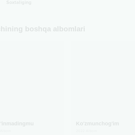
Soxtaliging
chining boshqa albomlari
'inmadingmu
Ko'zmunchog'im
Albom
2022
Albom