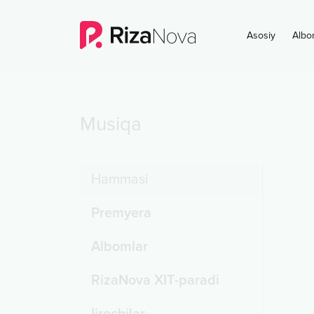
Asosiy
Albo
Musiqa
Hammasi
Premyera
Albomlar
RizaNova XIT-paradi