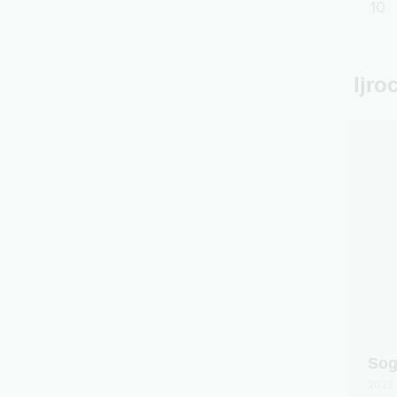
10
Ijro
Sog
2023