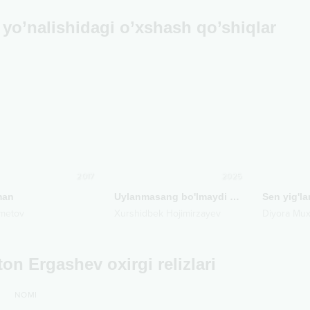
yo’nalishidagi o’xshash qo’shiqlar
2017
2025
man
Uylanmasang bo'lmaydi do'st
Sen yig'la
metov
Xurshidbek Hojimirzayev
Diyora Mux
on Ergashev oxirgi relizlari
NOMI