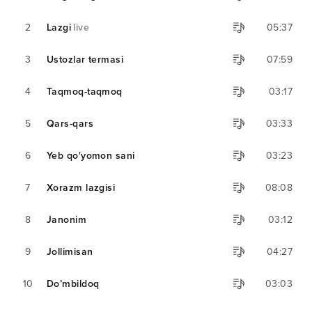
2
Lazgi
live
05:37
3
Ustozlar termasi
07:59
4
Taqmoq-taqmoq
03:17
5
Qars-qars
03:33
6
Yeb qo'yomon sani
03:23
7
Xorazm lazgisi
08:08
8
Janonim
03:12
9
Jollimisan
04:27
10
Do’mbildoq
03:03