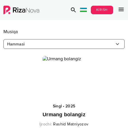
KIRISH
Musiqa
Hammasi
Singl
•
2025
Urmang bolangiz
Ijrochi
:
Rashid Matniyozov