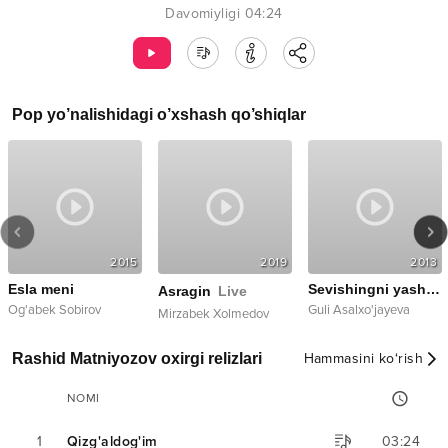
Davomiyligi
04:24
Pop
yo’nalishidagi o’xshash qo’shiqlar
2015
2019
2013
Esla meni
Sevishingni yashirma
Asragin
Live
Og'abek Sobirov
Guli Asalxo'jayeva
Mirzabek Xolmedov
Rashid Matniyozov oxirgi relizlari
Hammasini ko‘rish
NOMI
1
Qizg'aldog'im
03:24