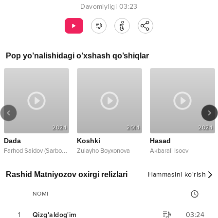
Davomiyligi
03:23
Pop
yo’nalishidagi o’xshash qo’shiqlar
2024
2014
2024
Dada
Koshki
Hasad
F
arhod Saidov (Sarbon guruhi)
Zulayho Boyxonova
Akbarali Isoev
Rashid Matniyozov oxirgi relizlari
Hammasini ko‘rish
NOMI
1
Qizg'aldog'im
03:24