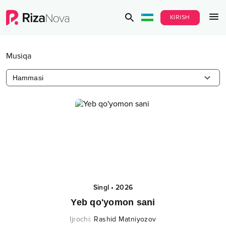
KIRISH
Musiqa
Hammasi
Singl
•
2026
Yeb qo'yomon sani
Ijrochi
:
Rashid Matniyozov