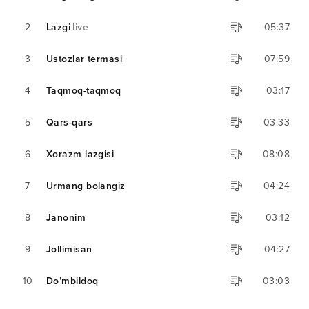
2
Lazgi
live
05:37
3
Ustozlar termasi
07:59
4
Taqmoq-taqmoq
03:17
5
Qars-qars
03:33
6
Xorazm lazgisi
08:08
7
Urmang bolangiz
04:24
8
Janonim
03:12
9
Jollimisan
04:27
10
Do’mbildoq
03:03