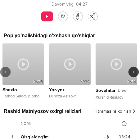
Davomiyligi
04:27
Pop
yo’nalishidagi o’xshash qo’shiqlar
2005
2025
2014
Shaxlo
Yor-yor
Sovchilar
Live
F
arhod Saidov (Sarbon guruhi)
Dilnoza Azizova
Xurshid Rasulov
Rashid Matniyozov oxirgi relizlari
Hammasini ko‘rish
NOMI
1
Qizg'aldog'im
03:24