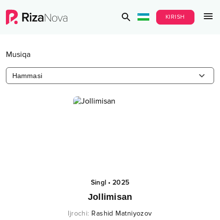
KIRISH
Musiqa
Hammasi
Singl
•
2025
Jollimisan
Ijrochi
:
Rashid Matniyozov