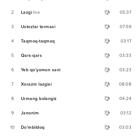
2
Lazgi
live
05:37
3
Ustozlar termasi
07:59
4
Taqmoq-taqmoq
03:17
5
Qars-qars
03:33
6
Yeb qo'yomon sani
03:23
7
Xorazm lazgisi
08:08
8
Urmang bolangiz
04:24
9
Janonim
03:12
10
Do’mbildoq
03:03