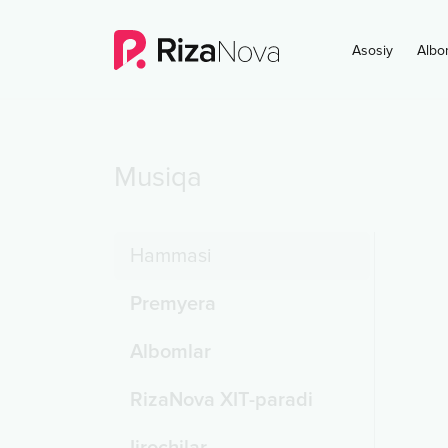
Asosiy
Albo
Musiqa
Hammasi
Premyera
Albomlar
RizaNova XIT-paradi