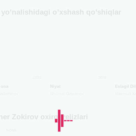
yo’nalishidagi o’xshash qo’shiqlar
2023
2014
 ona
Niyat
Eslagil Di
Madaminov
Shuhrat Qayumov
Maxmud X
her Zokirov oxirgi relizlari
NOMI