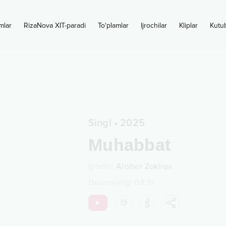
mlar
RizaNova XIT-paradi
To‘plamlar
Ijrochilar
Kliplar
Kutu
Singl
•
2025
Muhabbat
Ijrochi
:
Alisher Zokirov
Davomiyligi
03:19