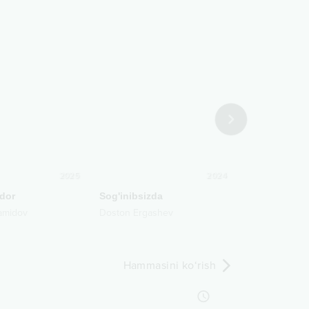
2025
2024
ldor
Sog'inibsizda
Kelinchak
amidov
Doston Ergashev
Abdulatif Kamo
Hammasini ko‘rish