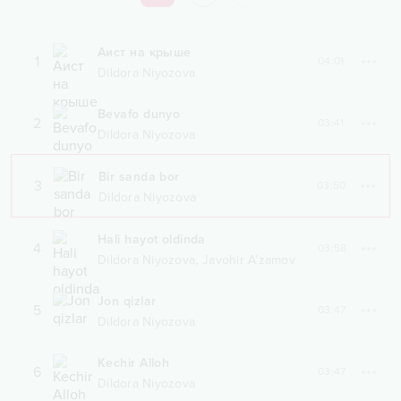
Аист на крыше
1
04:01
Dildora Niyozova
Bevafo dunyo
2
03:41
Dildora Niyozova
Bir sanda bor
3
03:50
Dildora Niyozova
Hali hayot oldinda
4
03:58
,
Dildora Niyozova
Javohir A'zamov
Jon qizlar
5
03:47
Dildora Niyozova
Kechir Alloh
6
03:47
Dildora Niyozova