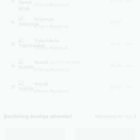
13
03:40
Dildora Niyozova
Xalqimga
14
04:00
Dildora Niyozova
Yigitchilikda
15
03:41
Dildora Niyozova
Yoshlik
Guitar version
16
03:42
Dildora Niyozova
Yoshlik
17
03:43
Dildora Niyozova
Ijrochining boshqa albomlari
Hammasini ko‘rish