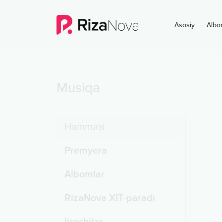
Asosiy
Albo
Musiqa
Hammasi
Premyera
Albomlar
RizaNova XIT-paradi