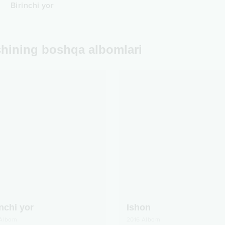
Birinchi yor
chining boshqa albomlari
inchi yor
Ishon
Albom
2016
Albom