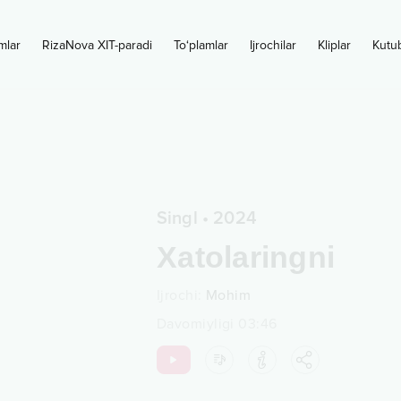
mlar
RizaNova XIT-paradi
To‘plamlar
Ijrochilar
Kliplar
Kutu
Singl
•
2024
Xatolaringni
Ijrochi
:
Mohim
Davomiyligi
03:46