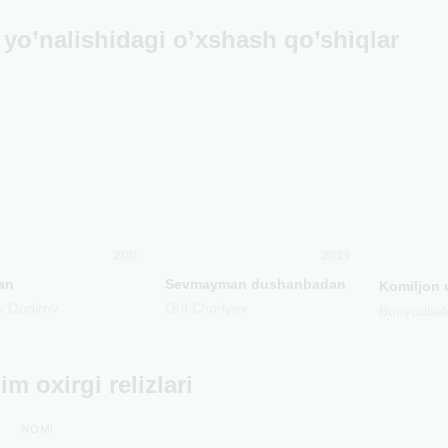
yo’nalishidagi o’xshash qo’shiqlar
2011
2023
an
Sevmayman dushanbadan
Komiljon 
k Qodirov
Orif Choriyev
Bunyodbek
m oxirgi relizlari
NOMI