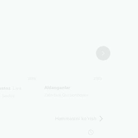
2019
2013
Aldanganlar
ustoz
Live
Yuragim orzu
Zafarbek Qurbonboyev
 Saidov
Firdavs
Hammasini ko‘rish