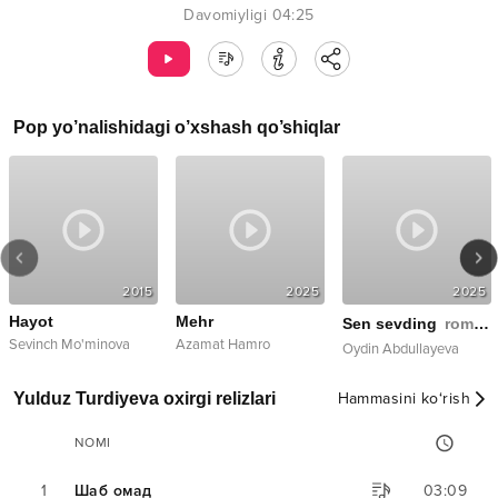
Davomiyligi
04:25
Pop
yo’nalishidagi o’xshash qo’shiqlar
2015
2025
2025
Hayot
Mehr
Sen sevding
romans
Sevinch Mo'minova
Azamat Hamro
Oydin Abdullayeva
Yulduz Turdiyeva oxirgi relizlari
Hammasini ko‘rish
NOMI
1
Шаб омад
03:09