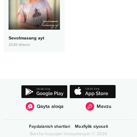
Sevolmasang ayt
2020
Albom
Qayta aloqa
Mavzu
Foydalanish shartlari
Maxfiylik siyosati
Barcha huquqlar himoyalangan
©
2026