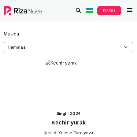
KIRISH
Musiqa
Hammasi
Singl
•
2024
Kechir yurak
Ijrochi
:
Yulduz Turdiyeva