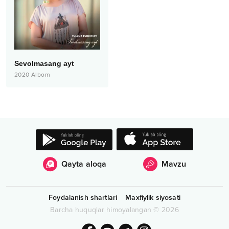
Sevolmasang ayt
2020
Albom
Qayta aloqa
Mavzu
Foydalanish shartlari
Maxfiylik siyosati
Barcha huquqlar himoyalangan
©
2026