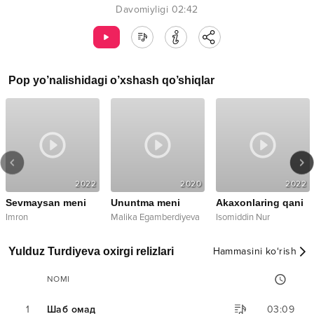
Davomiyligi
02:42
Pop
yo’nalishidagi o’xshash qo’shiqlar
2022
2020
2022
Sevmaysan meni
Ununtma meni
Akaxonlaring qani
Imron
Malika Egamberdiyeva
Isomiddin Nur
Yulduz Turdiyeva oxirgi relizlari
Hammasini ko‘rish
NOMI
1
Шаб омад
03:09