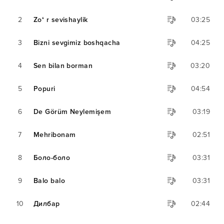
2
Zoʻ r sevishaylik
03:25
3
Bizni sevgimiz boshqacha
04:25
4
Sen bilan borman
03:20
5
Popuri
04:54
6
De Görüm Neylemişem
03:19
7
Mehribonam
02:51
8
Боло-боло
03:31
9
Balo balo
03:31
10
Дилбар
02:44