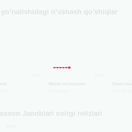
yo’nalishidagi o’xshash qo’shiqlar
2021
2026
ada
Meniki bo'lmasyan
Chaki-cha
mon
Isakhadjaev
Elyor Sodi
sxon Janoblari oxirgi relizlari
NOMI