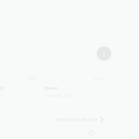
2017
2021
ki
Nafrat
G'iybatchi
qov
Isomiddin Nur
Hasanboy Ibr
Hammasini ko‘rish