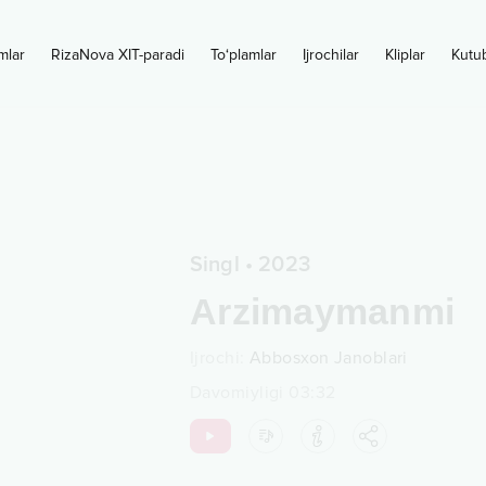
mlar
RizaNova XIT-paradi
To‘plamlar
Ijrochilar
Kliplar
Kutu
Singl
•
2023
Arzimaymanmi
Ijrochi
:
Abbosxon Janoblari
Davomiyligi
03:32