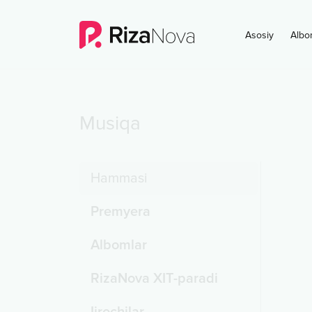
Asosiy
Albo
Musiqa
Hammasi
Premyera
Albomlar
RizaNova XIT-paradi