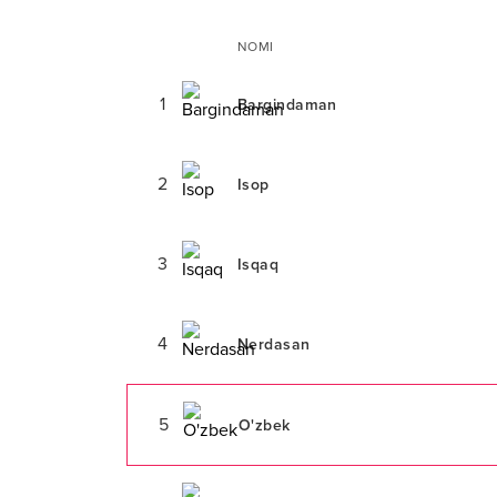
NOMI
1
Bargindaman
2
Isop
3
Isqaq
4
Nerdasan
5
O'zbek