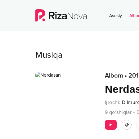
Asosiy
Albo
Musiqa
Albom
•
201
Nerda
Ijrochi
:
Dilmur
9
qo‘shiqlar
•
D