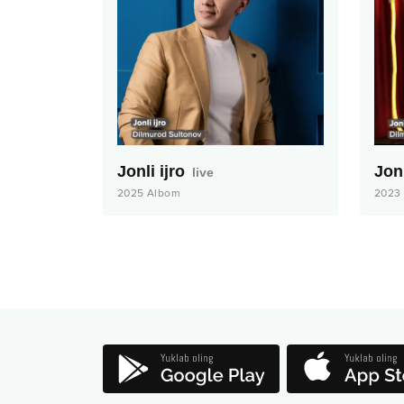
Jonli ijro
Jonl
live
2025
Albom
2023