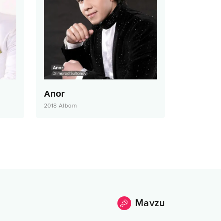
Anor
2018
Albom
Mavzu