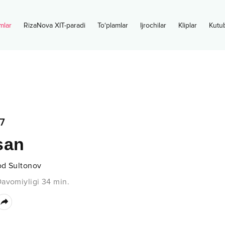
mlar
RizaNova XIT-paradi
To‘plamlar
Ijrochilar
Kliplar
Kutu
7
san
od Sultonov
avomiyligi
34
min.