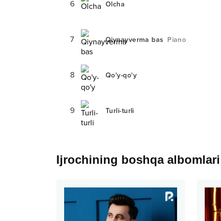
6
Olcha
7
Qiynayverma bas
Piano
8
Qo'y-qo'y
9
Turli-turli
Ijrochining boshqa albomlari