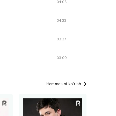
04:05
04:23
03:37
03:00
Hammasini ko‘rish