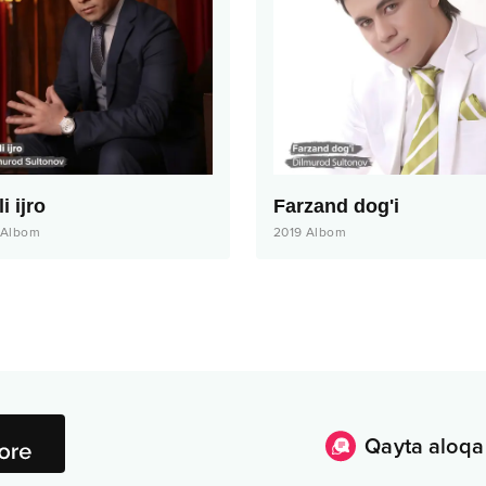
i ijro
Farzand dog'i
Albom
2019
Albom
Qayta aloqa