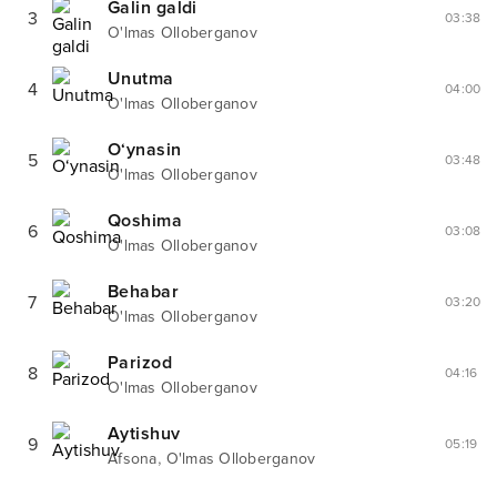
Galin galdi
3
03:38
O'lmas Olloberganov
Unutma
4
04:00
O'lmas Olloberganov
O‘ynasin
5
03:48
O'lmas Olloberganov
Qoshima
6
03:08
O'lmas Olloberganov
Behabar
7
03:20
O'lmas Olloberganov
Parizod
8
04:16
O'lmas Olloberganov
Aytishuv
9
05:19
,
Afsona
O'lmas Olloberganov