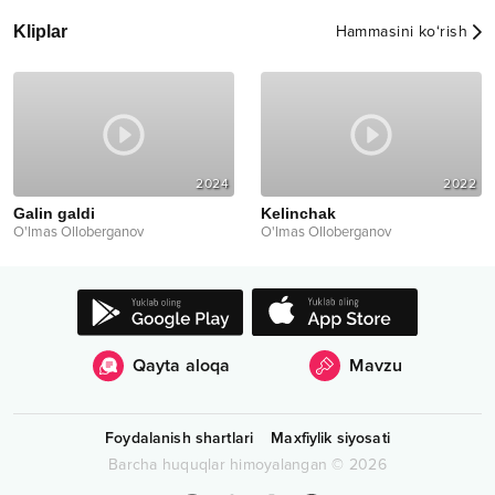
Kliplar
Hammasini ko‘rish
2024
2022
Galin galdi
Kelinchak
O'lmas Olloberganov
O'lmas Olloberganov
Qayta aloqa
Mavzu
Foydalanish shartlari
Maxfiylik siyosati
Barcha huquqlar himoyalangan
©
2026