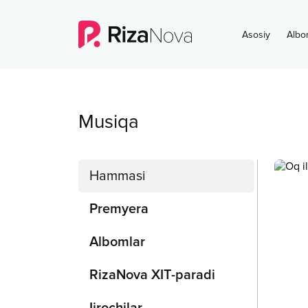
Asosiy
Albo
Musiqa
Hammasi
Premyera
Albomlar
RizaNova XIT-paradi