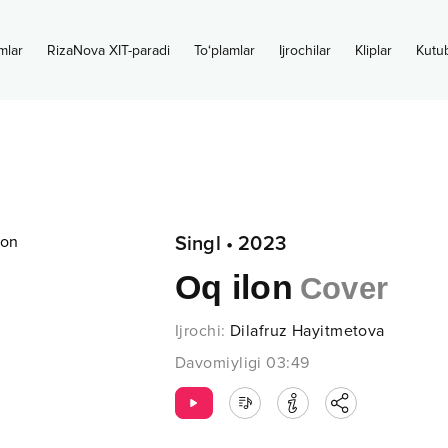
mlar
RizaNova XIT-paradi
To‘plamlar
Ijrochilar
Kliplar
Kutu
Singl
•
2023
Oq ilon
Cover
Ijrochi
:
Dilafruz Hayitmetova
Davomiyligi
03:49