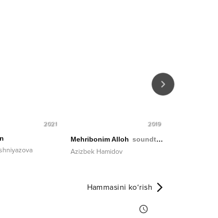
2021
2019
n
Zoʻ r sevisha
Mehribonim Alloh
soundtrack
shniyazova
Yulduz Turdiy
Azizbek Hamidov
Hammasini ko‘rish