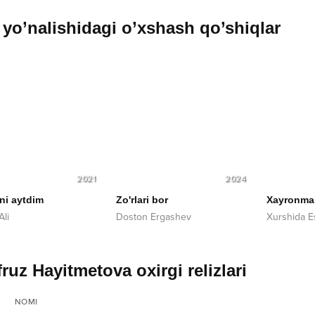
yo’nalishidagi o’xshash qo’shiqlar
2021
2024
ni aytdim
Zo'rlari bor
Xayronma
Ali
Doston Ergashev
Xurshida E
fruz Hayitmetova oxirgi relizlari
NOMI