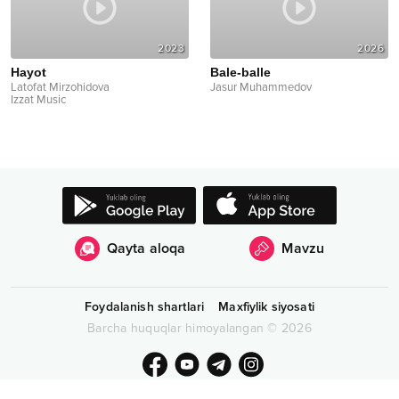
2023
2026
Hayot
Bale-balle
Latofat Mirzohidova
Jasur Muhammedov
Izzat Music
Qayta aloqa
Mavzu
Foydalanish shartlari
Maxfiylik siyosati
Barcha huquqlar himoyalangan
©
2026