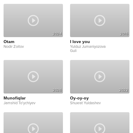
2024
2016
Otam
I love you
Nodir Zoitov
Yulduz Jumaniyozova
Guli
2026
2022
Munofiqlar
Oy-oy-oy
Jamshid To'ychiyev
Shuxrat Yuldashev