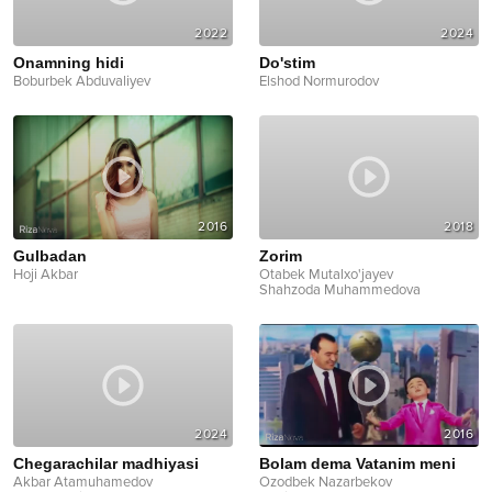
2022
2024
Onamning hidi
Do'stim
Boburbek Abduvaliyev
Elshod Normurodov
2016
2018
Gulbadan
Zorim
Hoji Akbar
Otabek Mutalxo'jayev
Shahzoda Muhammedova
2024
2016
Chegarachilar madhiyasi
Bolam dema Vatanim meni
Akbar Atamuhamedov
Ozodbek Nazarbekov