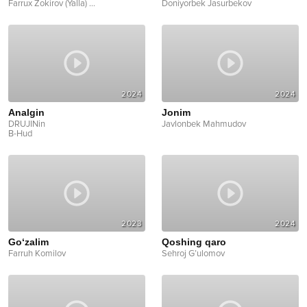
Farrux Zokirov (Yalla)
...
Doniyorbek Jasurbekov
2024
2024
Analgin
Jonim
DRUJINin
Javlonbek Mahmudov
B-Hud
2023
2024
Go‘zalim
Qoshing qaro
Farruh Komilov
Sehroj G’ulomov