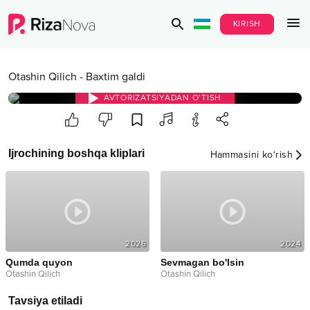
KIRISH
Otashin Qilich
-
Baxtim galdi
AVTORIZATSIYADAN O‘TISH
Ijrochining boshqa kliplari
Hammasini ko‘rish
2026
2024
Qumda quyon
Sevmagan bo'lsin
Otashin Qilich
Otashin Qilich
Tavsiya etiladi