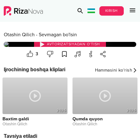
KIRISH
Otashin Qilich
-
Sevmagan bo'lsin
AVTORIZATSIYADAN O‘TISH
3
Ijrochining boshqa kliplari
Hammasini ko‘rish
2026
2026
Baxtim galdi
Qumda quyon
Otashin Qilich
Otashin Qilich
Tavsiya etiladi