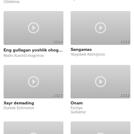
Obidshox
2024
2022
Sangamas
Eng gullagan yoshlik chog'imda
cover
Yaxyobek Raimjonov
Matin Xurshid Inogomov
2023
2023
Xayr demading
Onam
Durbek Eshmonov
Farziyo
Gulbahor