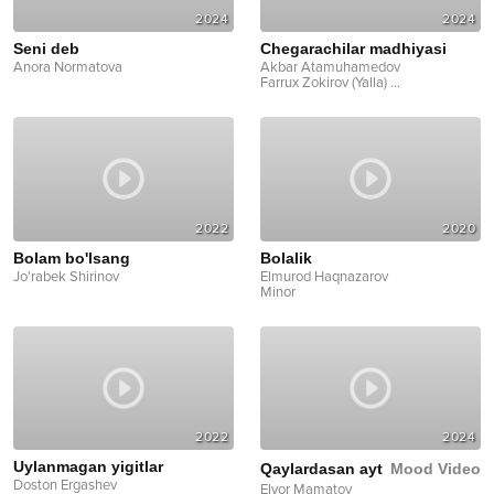
2024
2024
Seni deb
Chegarachilar madhiyasi
Anora Normatova
Akbar Atamuhamedov
Farrux Zokirov (Yalla)
...
2022
2020
Bolam bo'lsang
Bolalik
Jo'rabek Shirinov
Elmurod Haqnazarov
Minor
2022
2024
Uylanmagan yigitlar
Qaylardasan ayt
Mood Video
Doston Ergashev
Elyor Mamatov