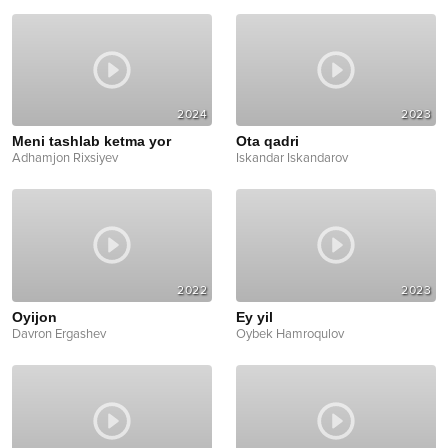
2024
2023
Meni tashlab ketma yor
Ota qadri
Adhamjon Rixsiyev
Iskandar Iskandarov
2022
2023
Oyijon
Ey yil
Davron Ergashev
Oybek Hamroqulov