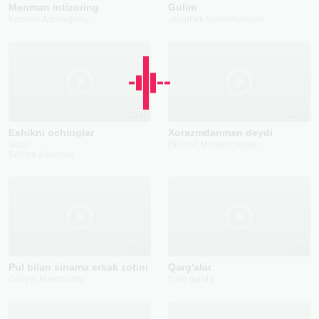
Menman intizoring
Gulim
Kamron Axmadjoniy
Jasurbek Sunnatullayev
2025
2024
Eshikni ochinglar
Xorazmdanman deydi
Saba
Dilshod Muhammedov
Sabina Asanova
2025
2022
Pul bilan sinama erkak zotini
Qarg'alar
Olloyor Maxmudov
Fozil guruhi