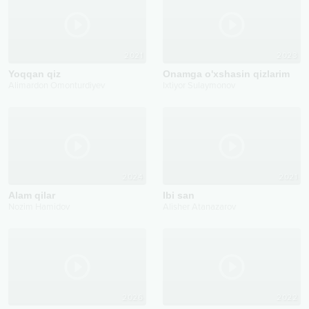
2021
2023
Yoqqan qiz
Onamga o'xshasin qizlarim
Alimardon Omonturdiyev
Ixtiyor Sulaymonov
2024
2021
Alam qilar
Ibi san
Nozim Hamidov
Alisher Atanazarov
2026
2022