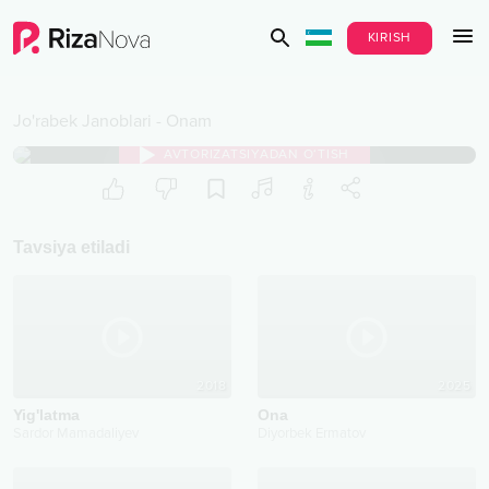
KIRISH
Jo'rabek Janoblari
-
Onam
AVTORIZATSIYADAN O‘TISH
Tavsiya etiladi
2018
2025
Yig'latma
Ona
Sardor Mamadaliyev
Diyorbek Ermatov