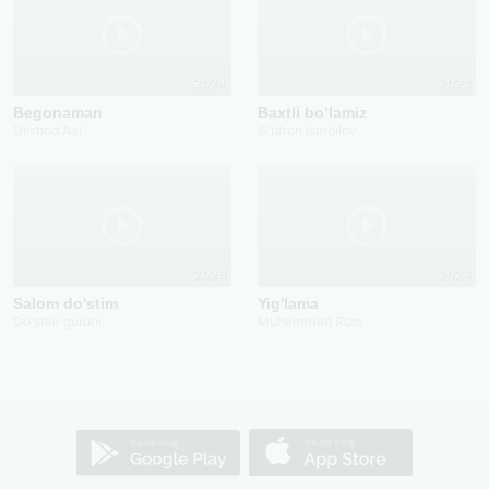
2024
2022
Begonaman
Baxtli bo‘lamiz
Dilshod Asl
G'ufron Ismoilov
2025
2024
Salom do'stim
Yig'lama
Do'stlar guruhi
Muhammad Rizo