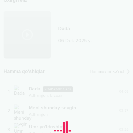
Oxirgi reliz
Dada
06 Dek 2025 y.
Hamma qo‘shiqlar
Hammasini ko‘rish
Dada
XIT-PARADDA #
59
1
04:03
,
Adhamjon
E'zoza
Meni shunday sevgin
2
03:37
Adhamjon
Umr yo'ldoshim
3
03:26