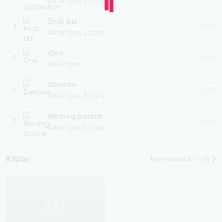
,
Adhamjon
E'zoza
Endi biz
4
03:09
,
Adhamjon
E'zoza
Ona
5
03:40
Adhamjon
Devona
6
03:20
,
Adhamjon
E'zoza
Mening baxtim
7
03:44
,
Adhamjon
E'zoza
Kliplar
Hammasini ko‘rish