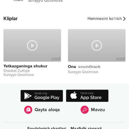
Surayyo Qosimova
Kliplar
Hammasini ko‘rish
2025
2025
Yetkazganinga shukur
Ona
soundtrack
Shavkat Zulfiqor
Surayyo Qosimova
Surayyo Qosimova
Qayta aloqa
Mavzu
Foydalanish shartlari
Maxfiylik siyosati