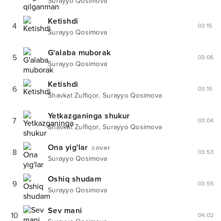
Surayyo Qosimova
Ketishdi
4
03:15
Surayyo Qosimova
G'alaba muborak
5
03:06
Surayyo Qosimova
Ketishdi
6
03:15
,
Shavkat Zulfiqor
Surayyo Qosimova
Yetkazganinga shukur
7
03:04
,
Shavkat Zulfiqor
Surayyo Qosimova
Ona yig'lar
cover
8
03:53
Surayyo Qosimova
Oshiq shudam
9
03:55
Surayyo Qosimova
Sev mani
10
04:02