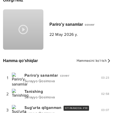
Oxirgi reliz
Pariro'y sanamlar
cover
22 May 2026 y.
Hamma qo‘shiqlar
Hammasini ko‘rish
Pariro'y sanamlar
cover
1
03:23
Surayyo Qosimova
Tanishing
2
02:58
Surayyo Qosimova
Sug'urta qilganman
XIT-PARADDA #
58
3
03:07