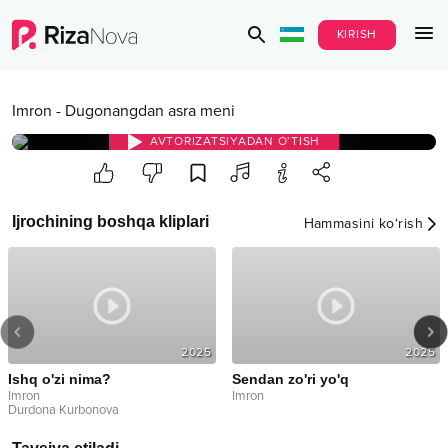
KIRISH
Imron
-
Dugonangdan asra meni
AVTORIZATSIYADAN O‘TISH
Ijrochining boshqa kliplari
Hammasini ko‘rish
2025
2025
Ishq o'zi nima?
Sendan zo'ri yo'q
Imron
Imron
Durdona Kurbonova