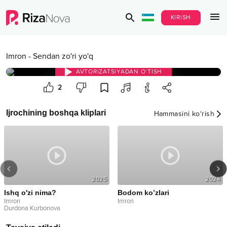
KIRISH
Imron
-
Sendan zo'ri yo'q
AVTORIZATSIYADAN O‘TISH
2
Ijrochining boshqa kliplari
Hammasini ko‘rish
2025
2024
Ishq o'zi nima?
Bodom ko’zlari
Imron
Imron
Durdona Kurbonova