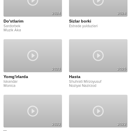
2024
2024
Do'stlarim
Sizlar borki
Sardorbek
Estrada yulduzlari
Muzik Aka
2023
2025
Yomg'irlarda
Hasta
Iskandar
Shuhrati Mirzoyusuf
Monica
Noziyai Nazirzod
2022
2022