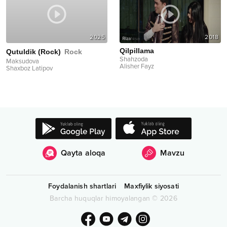
2025
2018
Qilpillama
Qutuldik (Rock)
Rock
Shahzoda
Maksudova
Alisher Fayz
Shaxboz Latipov
Qayta aloqa
Mavzu
Foydalanish shartlari
Maxfiylik siyosati
Barcha huquqlar himoyalangan
©
2026