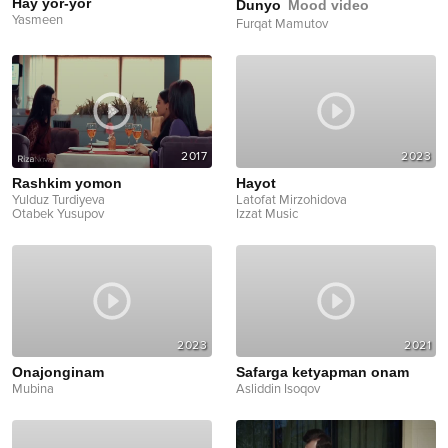
Hay yor-yor
Dunyo
Mood video
Yasmeen
Furqat Mamutov
2017
2023
Rashkim yomon
Hayot
Yulduz Turdiyeva
Latofat Mirzohidova
Otabek Yusupov
Izzat Music
2023
2021
Onajonginam
Safarga ketyapman onam
Mubina
Asliddin Isoqov