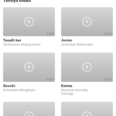
Tavsiya etiladi
2025
2024
Tasalli ber
Jonim
Shohruxxon Abdug'ofurov
Javlonbek Mahmudov
2023
2022
Sovchi
Ketma
Ahmadullo Mingboyev
Nozirbek Ahmadiy
Farangiz